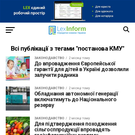
Всі публікації з тегами "постанова КМУ"
ЗАКОНОДАВСТВО
2 місяці тому
До впровадження Європейської
гарантії для дітей в Україні дозволили
залучити радника
ЗАКОНОДАВСТВО
2 місяці тому
Обладнання автономної генерації
включатимуть до Національного
резерву
ЗАКОНОДАВСТВО
2 місяці тому
Для підтвердження походження
сільгосппродукції впровадять