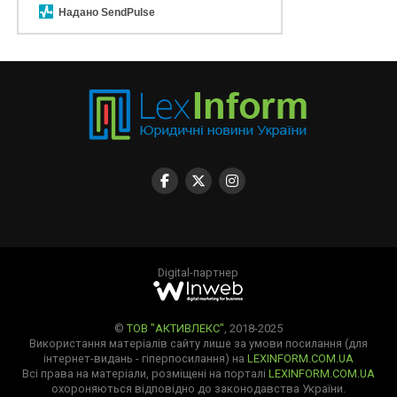
Надано SendPulse
Digital-партнер
©
ТОВ "АКТИВЛЕКС"
, 2018-2025
Використання матеріалів сайту лише за умови посилання (для
інтернет-видань - гіперпосилання) на
LEXINFORM.COM.UA
Всі права на матеріали, розміщені на порталі
LEXINFORM.COM.UA
охороняються відповідно до законодавства України.