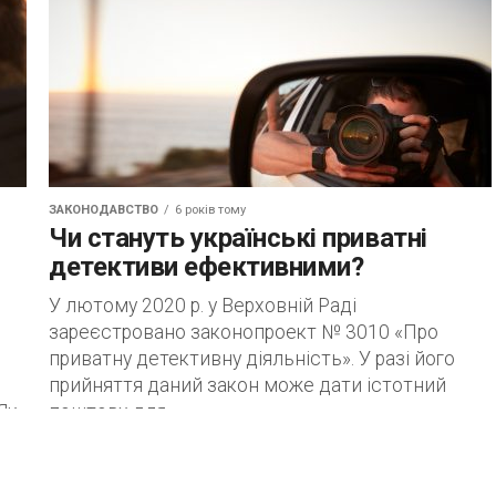
ЗАКОНОДАВСТВО
6 років тому
Чи стануть українські приватні
детективи ефективними?
У лютому 2020 р. у Верховній Раді
зареєстровано законопроект № 3010 «Про
приватну детективну діяльність». У разі його
.
прийняття даний закон може дати істотний
Як
поштовх для...