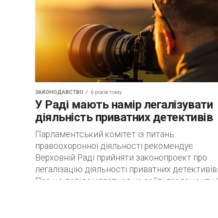
ЗАКОНОДАВСТВО
6 років тому
У Раді мають намір легалізувати
діяльність приватних детективів
Парламентський комітет із питань
правоохоронної діяльності рекомендує
Верховній Раді прийняти законопроект про
легалізацію діяльності приватних детективів
Про це повідомляється на сайті парламенту. 
вказується, члени комітету...