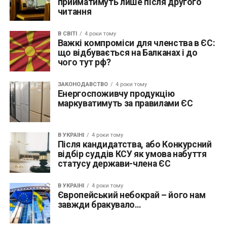
прийматимуть лише після другого
читання
В СВІТІ
4 роки тому
Важкі компроміси для членства в ЄС:
що відбувається на Балканах і до
чого тут рф?
ЗАКОНОДАВСТВО
4 роки тому
Енергоспоживчу продукцію
маркуватимуть за правилами ЄС
В УКРАЇНІ
4 роки тому
Після кандидатства, або Конкурсний
відбір суддів КСУ як умова набуття
статусу держави-члена ЄС
В УКРАЇНІ
4 роки тому
Європейський небокрай – його нам
завжди бракувало…