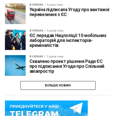
В УКРАЇНІ
4 роки тому
Україна підписала Угоду про вантажні
перевезення з ЄС
В УКРАЇНІ
5 років тому
ЄС передав Нацполіції 10 мобільних
лабораторій для інспекторів-
криміналістів
В УКРАЇНІ
5 років тому
Схвалено проект рішення Ради ЄС
про підписання Угоди про Спільний
авіапростір
БІЛЬШЕ НОВИН