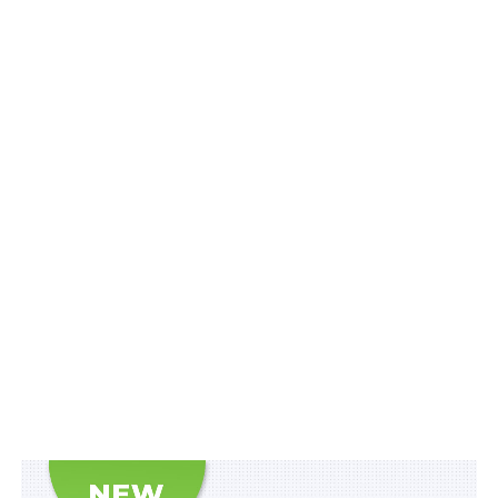
вводиться в обіг або в експлуатацію.
Постачальники повинні забезпечити, щоб кожна
окрема одиниця продукції безкоштовно
супроводжувалася точними друкованими етикетками
та інформаційними листами продукції.
Читайте також:
Виконавців енергосервісу
внесуть в єдину базу даних
Розповсюджувач повинен:
демонструвати у видимий спосіб етикетку,
надану постачальником або оприлюднену,
зокрема і для дистанційного продажу через
Інтернет;
надавати споживачам інформаційний лист
продукції, а на запит – також і в друкованій