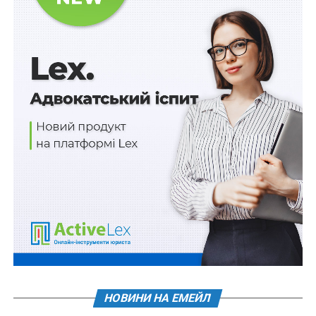
формі у пункті продажу.
Також постачальник і розповсюджувач повинні
зробити посилання на клас енергоефективності
продукції у візуальній рекламі та технічних рекламних
матеріалах для конкретної моделі.
Наказ набере чинності
з 1 серпня 2023 р.
ПОВ'ЯЗАНІ ТЕМИ:
FEATURED
ЄВРОПЕЙСЬКИЙ СОЮЗ
МІНЕНЕРГО
ТЕХНІЧНИЙ РЕГЛАМЕНТ
НАСТУПНА
Всі комп’ютерні програми повинні мати
україномовний інтерфейс
НЕ ПРОПУСТІТЬ
Реєстрація юридичних осіб та ФОП – без участі
НОВИНИ НА ЕМЕЙЛ
держреєстратора