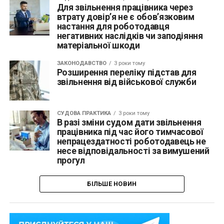
Для звільнення працівника через
втрату довір’я не є обов’язковим
настання для роботодавця
негативних наслідків чи заподіяння
матеріальної шкоди
ЗАКОНОДАВСТВО
3 роки тому
Розширення переліку підстав для
звільнення від військової служби
СУДОВА ПРАКТИКА
3 роки тому
В разі зміни судом дати звільнення
працівника під час його тимчасової
непрацездатності роботодавець не
несе відповідальності за вимушений
прогул
БІЛЬШЕ НОВИН