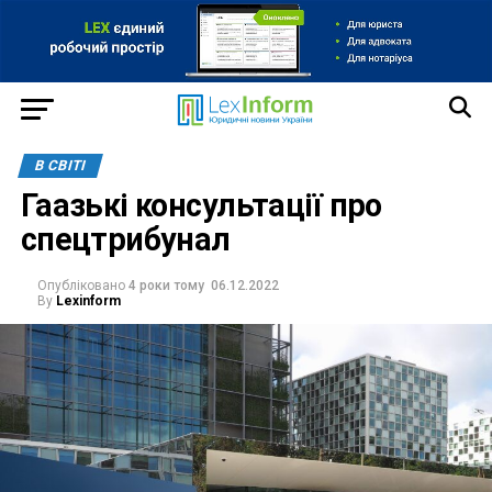
В СВІТІ
Гаазькі консультації про
спецтрибунал
Опубліковано
4 роки тому
06.12.2022
By
Lexinform