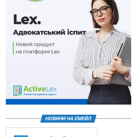
злочину агресії проти України», – зазначив Кориневич
і підкреслив, що створення спецтрибуналу має бути
результатом спільних зусиль міжнародного
співтовариства.
Він нагадав, що у жовтні була ухвалена резолюція
парламенту Нідерландів, яка закликає створити
спецтрибунал в Гаазі.
«На нашу думку, це дуже хороша і правильна
ініціатива. Наразі ключове питання: яким чином і що
треба зробити для того, щоб спеціальний трибунал
був створений», – підкреслив він. Кориневич
переконаний, що також для України є дуже
важливою співпраця з Міжнародним кримінальним
судом (МКС).
НОВИНИ НА ЕМЕЙЛ
Читайте також:
Створення міжнародних
трибуналів у відповідь на факт російської
агресії проти України: правові механізми