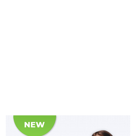
Асамблеї ООН, створення спеціального трибуналу,
яким чином можна посилити та інтернаціоналізувати
національне розслідування й переслідування за
вчинення злочину агресії проти України. Всі ці питання
в роботі, вони обговорюються», – сказав він.
Читайте також:
Спецтрибунал для росії
Також посол з особливих доручень розповів, що
консультації в Гаазі проходили з представниками
уряду Нідерландів, зокрема Міністерства
закордонних справ, Міністерства юстиції та
експертами.
«Ми провели предметні консультації й рухатимемо
далі по треку пошуку найкращих опцій, можливостей
як для створення спеціального трибуналу щодо
злочину агресії проти України, так і для посилення
інтернаціоналізації національного розслідування