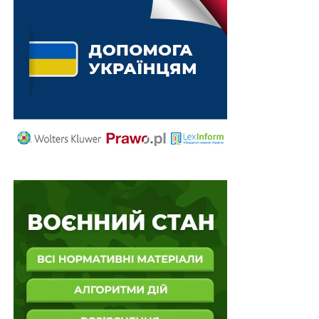
НАСТУПНА
ЄС хоче конфіскувати російські активи
НЕ ПРОПУСТІТЬ
Румунія визнала Голодомор в Україні геноцидом