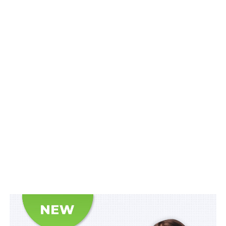
глобальних зусиль Сполучених Штатів, спрямованих
на збереження та захист культурної спадщини», –
йдеться в офіційному повідомленні.
Читайте також:
Понад 17 млн євро від ЄС на
цифрову трансформацію України
Ініціатива надаватиме пріоритет об’єктам і колекціям
культурної спадщини, які безпосередньо
постраждали внаслідок жорстокої війни росії в
Україні. Вона підтримуватиме такі заходи, як
документування пошкоджених об’єктів і колекцій для
звітності, захист від пошкоджень і крадіжок, аварійна
стабілізація пошкоджених об’єктів, розробка та
впровадження планів консервації та реставрації,
координація заходів реагування у сфері культурної
спадщини, а також спеціалізоване навчання.