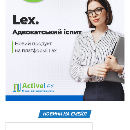
Схожі статті:
584 млн доларів від МБРР на підтримку
відбудови України
На Київщині судитимуть посадовця ТЦК, який
за 4 000 доларів США обіцяв «вирішити
питання» з…
Кваліфікаційні вимоги до розробників
науково-проектної документації з охорони
культурної спадщини
10 500 доларів США за переведення
військовослужбовця з бойової частини до
підрозділу забезпечення
НОВИНИ НА ЕМЕЙЛ
Межі зон охорони пам’яток культурної
спадщини, встановлені до набрання чинності