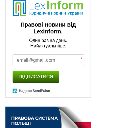
постановою…
ПОВ'ЯЗАНІ ТЕМИ:
FEATURED
Правові новини від
НАСТУПНА
350 тисяч гривень збитків: на Вінниччині
LexInform.
повідомлено про підозру службовцю
Один раз на день.
військового лісогосподарського підприємства
Найактуальніше.
НЕ ПРОПУСТІТЬ
Заяву про шлюб можна подати онлайн
*
ПІДПИСАТИСЯ
Надано SendPulse