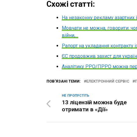
Схожі статті:
На незаконну рекламу азартних
Мовчати не можна, говорити: чо
війни,…
Рапорт на укладання контракту 
ЄС продовжив захист для україн
Аналітику РРО/ПРРО можна пер
ПОВ'ЯЗАНІ ТЕМИ:
ЕЛЕКТРОННИЙ СЕРВІС
НЕ ПРОПУСТІТЬ
13 ліцензій можна буде
отримати в «Дії»