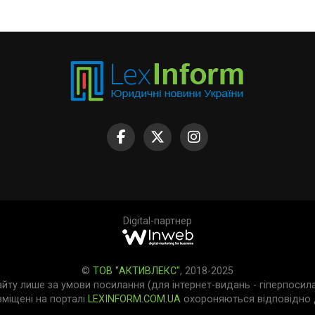
Digital-партнер
©
ТОВ "АКТИВЛЕКС"
, 2018-2025
айту лише за умови посилання (для інтернет-видань - гіперпосил
зміщені на порталі
LEXINFORM.COM.UA
охороняються відповідно д