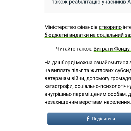
також реабілітацію учасників 
Міністерство фінансів
створило
інт
бюджетні видатки на соціальний за
Читайте також:
Витрати Фонду 
На дашборді можна ознайомитися 
на виплату пільг та житлових субси
ветеранам війни, допомогу громадя
катастрофи, соціально-психологічн
внутрішньо переміщеним особам, до
незахищеним верствам населення.
Поділитися