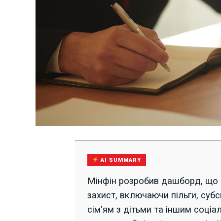
AI SUMMARY
Мінфін розробив дашборд, що 
захист, включаючи пільги, суб
сім'ям з дітьми та іншим соці