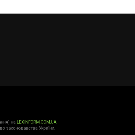
ання) на
LEXINFORM.COM.UA
о законодавства України.