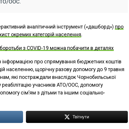
АТО/ООС.
ерактивний аналітичний інструмент («дашборд»)
про
хист окремих категорій населення
.
боротьби з COVID-19 можна побачити в деталях
з інформацією про спрямування бюджетних коштів
дій населенню, щорічну разову допомогу до 9 травня
нам, які постраждали внаслідок Чорнобильської
у реабілітацію учасників АТО/ООС, допомогу
помогу сім’ям з дітьми та іншим соціально-
Твітнути