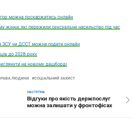
 ігор можна поскаржитись онлайн
му жінки, які пережили сексуальне насильство під час
із ЗСУ чи ДССТ можна подати онлайн
ців до 2028 року
еглянути на новому дашборді
ПРАВА ЛЮДИНИ
СОЦІАЛЬНИЙ ЗАХИСТ
НАСТУПНА
Відгуки про якість держпослуг
можна залишати у фронтофісах