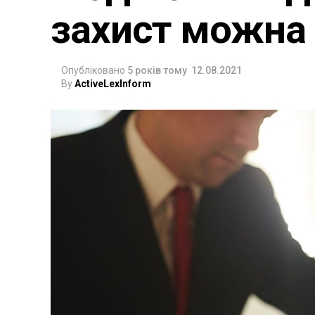
захист можна
Опубліковано
5 років тому
12.08.2021
By
ActiveLexInform