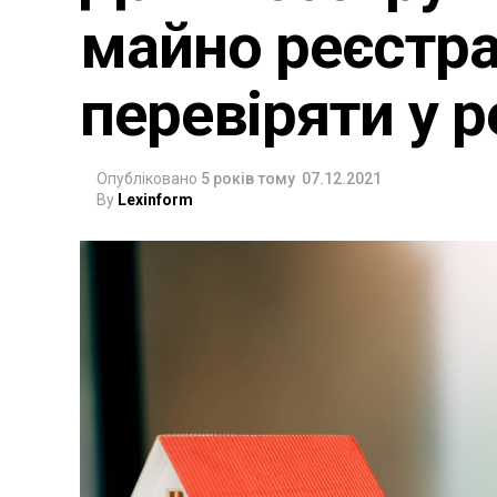
майно реєстр
перевіряти у 
Опубліковано
5 років тому
07.12.2021
By
Lexinform