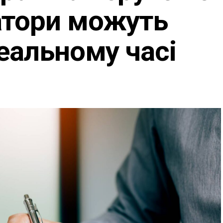
атори можуть
реальному часі