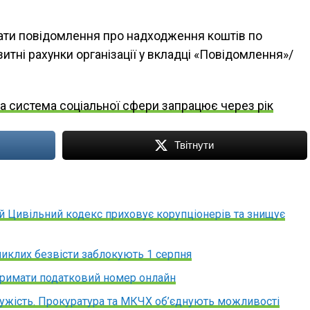
ати повідомлення про надходження коштів по
тні рахунки організації у вкладці «Повідомлення»/
а система соціальної сфери запрацює через рік
Твітнути
ий Цивільний кодекс приховує корупціонерів та знищує
никлих безвісти заблокують 1 серпня
тримати податковий номер онлайн
дужість. Прокуратура та МКЧХ об’єднують можливості