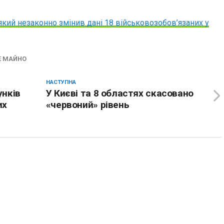
який незаконно змінив дані 18 військовозобов’язаних у
Е МАЙНО
НАСТУПНА
унків
У Києві та 8 областях скасовано
их
«червоний» рівень