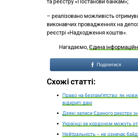
та реєстру «Постанови банкам»;
– реалізовано можливість отримув
виконавчих провадженнях на депози
реєстрі «Надходження коштів».
Нагадаємо,
Єдина інформаційн
Поділитися
Схожі статті:
Право на безпам'ятство: як нов
відкриті дані
Деякі записи Єдиного реєстру з
Українці за кордоном можуть о
Нейтральність ‒ не означає бай