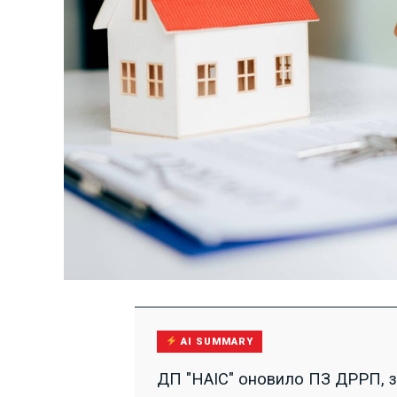
AI SUMMARY
ДП "НАІС" оновило ПЗ ДРРП, з