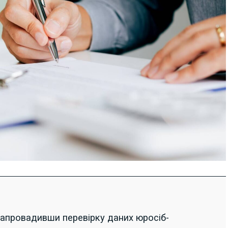
апровадивши перевірку даних юросіб-