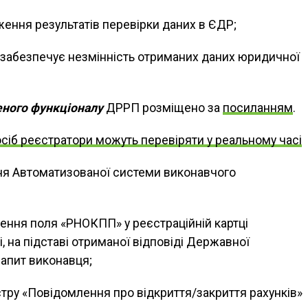
ження результатів перевірки даних в ЄДР;
 забезпечує незмінність отриманих даних юридичної
еного функціоналу
ДРРП розміщено за
посиланням
.
осіб реєстратори можуть перевіряти у реальному часі
ня Автоматизованої системи виконавчого
ення поля «РНОКПП» у реєстраційній картці
, на підставі отриманої відповіді Державної
запит виконавця;
тру «Повідомлення про відкриття/закриття рахунків»