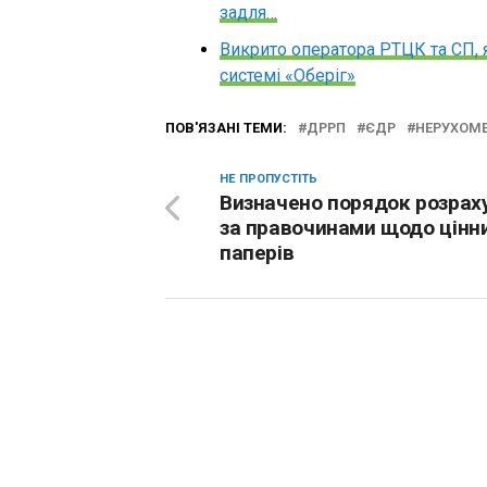
задля…
Викрито оператора РТЦК та СП, 
системі «Оберіг»
ПОВ'ЯЗАНІ ТЕМИ:
ДРРП
ЄДР
НЕРУХОМ
НЕ ПРОПУСТІТЬ
Визначено порядок розрах
за правочинами щодо цінн
паперів