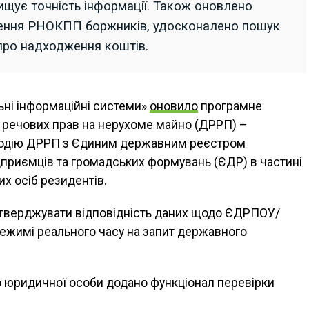
ищує точність інформації. Також оновлено
ення РНОКПП боржників, удосконалено пошук
про надходження коштів.
ні інформаційні системи»
оновило
програмне
речових прав на нерухоме майно (ДРРП) –
модію ДРРП з Єдиним державним реєстром
ідприємців та громадських формувань (ЄДР) в частині
их осіб резидентів.
дтверджувати відповідність даних щодо ЄДРПОУ/
ежимі реального часу на запит державного
о юридичної особи додано функціонал перевірки