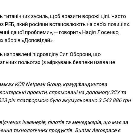
 титанічних зусиль, щоб вразити ворожі цілі. Часто
з РЕБ, який росіяни встановлюють на своїх позиціях.
шенні даної проблеми», — говорить Надія Лосенко,
х зборів «Доповідай».
ь направлені підрозділу Сил Оборони, що
вальних польотах (з міркувань безпеки назва не
рамках КСВ Netpeak Group, краудфандингова
лонтерські проєкти, спрямовані на допомогу ЗСУ та
023 рік платформою було акумульовано 3 543 886 грн
ідчених інженерів, пілотів та менеджерів, що має за
ення технологічних продуктів. Buntar Aerospace є