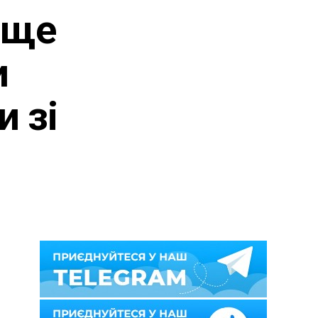
 ще
и
 зі