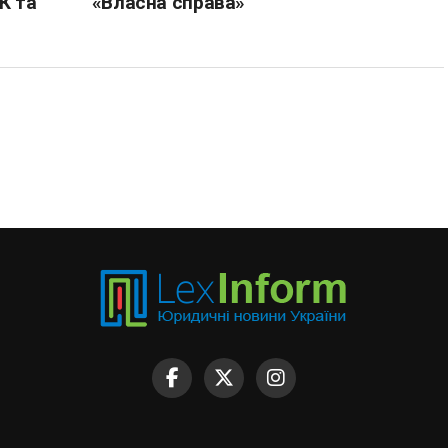
К та
«Власна справа»