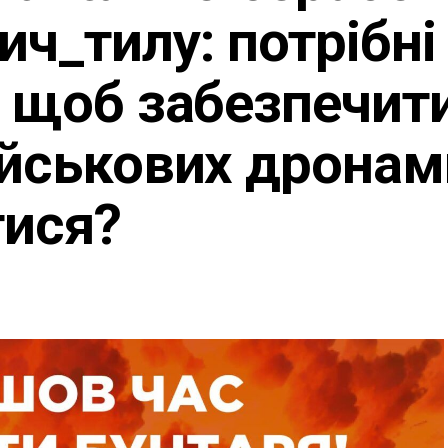
ич_тилу: потрібні
, щоб забезпечит
ійськових дронами
тися?