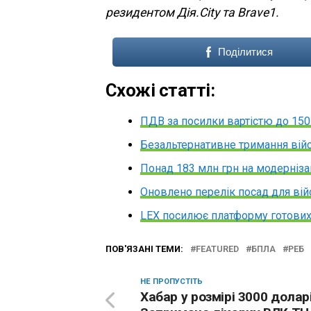
резидентом Дія.City та Brave1.
Поділитися
Схожі статті:
ПДВ за посилки вартістю до 150
Безальтернативне тримання вій
Понад 183 млн грн на модерніза
Оновлено перелік посад для вій
LEX посилює платформу готових
ПОВ'ЯЗАНІ ТЕМИ:
FEATURED
БПЛА
РЕБ
НЕ ПРОПУСТІТЬ
Хабар у розмірі 3000 доларі