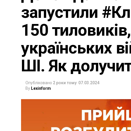
запустили #Кл
150 тиловиків
українських в
ШІ. Як долучи
Опубліковано
2 роки тому
07.03.2024
By
Lexinform