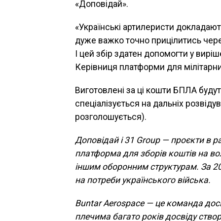
«Доповідай».
«Українські артилеристи докладають
дуже важко точно прицілитись чере
І цей збір здатен допомогти у вирі
Керівниця платформи для мілітарни
Виготовлені за ці кошти БПЛА будут
спеціалізується на дальніх розвіду
розголошується).
Доповідай і 31 Group — проєкти в 
платформа для зборів коштів на во
іншим оборонним структурам. За 2
на потреби українського війська.
Buntar Aerospace — це команда досв
плечима багато років досвіду створ