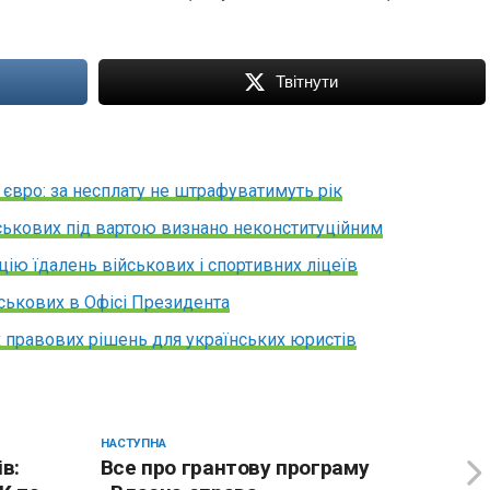
Твітнути
 євро: за несплату не штрафуватимуть рік
ськових під вартою визнано неконституційним
цію їдалень військових і спортивних ліцеїв
ськових в Офісі Президента
 правових рішень для українських юристів
НАСТУПНА
в:
Все про грантову програму