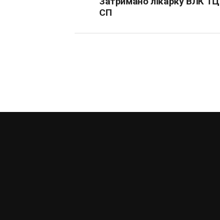
Затримано лікарку ВЛК ТЦ
СП