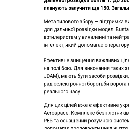
дальньої розвідки Buntar 1. До з
планують залучити ще 150. Загальн
Мета тилового збору — підтримка в
для дальньої розвідки моделі Bunt
артилеристам у виявленні та нейтра
інтелект, який допомагає оператору
Ефективне знищення важливих ціле
на полі бою. Для виконання таких з
JDAM), мають бути засоби розвідки
радіоелектронної боротьби ворога 
реального часу.
Для цих цілей вже є ефективне укра
Aerospace. Комплекс безпілотників 
РЕБ та оснащений розумною систем
допомагає продовжити цикл життя Б