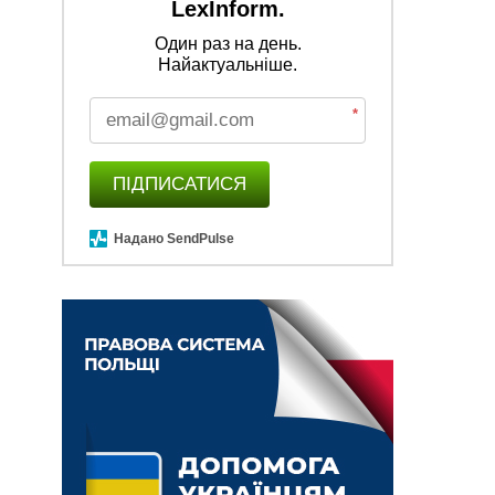
LexInform.
Один раз на день.
Найактуальніше.
*
ПІДПИСАТИСЯ
Надано SendPulse