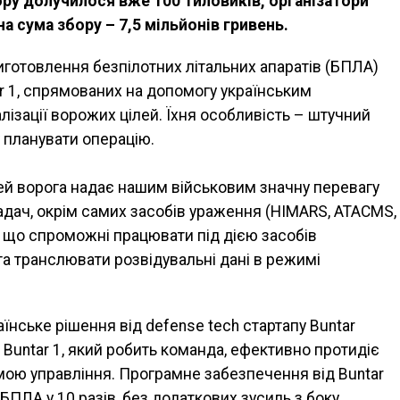
бору долучилося вже 100 тиловиків, організатори
а сума збору – 7,5 мільйонів гривень.
иготовлення безпілотних літальних апаратів (БПЛА)
ar 1, спрямованих на допомогу українським
лізації ворожих цілей. Їхня особливість – штучний
 планувати операцію.
й ворога надає нашим військовим значну перевагу
адач, окрім самих засобів ураження (HIMARS, ATACMS,
, що спроможні працювати під дією засобів
та транслювати розвідувальні дані в режимі
їнське рішення від defense tech стартапу Buntar
Buntar 1, який робить команда, ефективно протидіє
ою управління. Програмне забезпечення від Buntar
ПЛА у 10 разів, без додаткових зусиль з боку