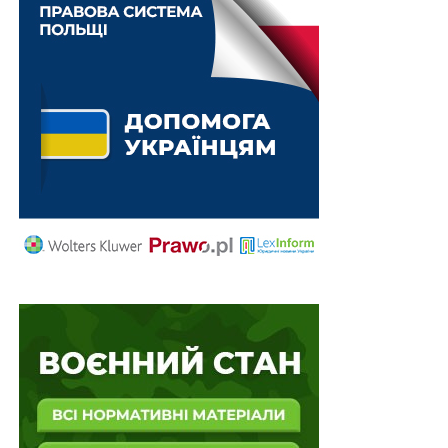
адмініструється ІСАР Єднання в межах проєкту
«Сильне громадянське суспільство України
—
рушій
реформ і демократії» за фінансування Норвегії та
Швеції. Зміст матеріалу є відповідальністю БО «БФ
«Майбутнє для України» та не є відображенням
поглядів урядів Норвегії, Швеції або ІСАР Єднання.
Схожі статті:
Майже 2000 українців пробігли дистанцію на
підтримку ветеранів із втраченими кінцівками:
в…
Соціальна кампанія “Втрата кінцівки — не
втрата активного життя”. 1 липня стартувала…
“Ваш бізнес має витримати реальний світ: із