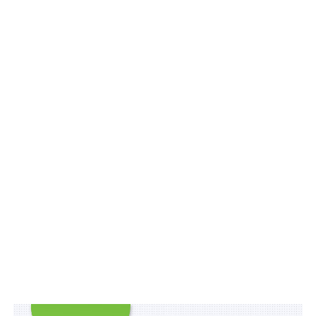
охочих підтримати тих, хто проходить шлях
відновлення після втрати кінцівок. Бігти можна соло,
з командою та навіть онлайн — з будь-якого куточка
світу. Формат не передбачає змагання на швидкість.
Головна мета забігу — об’єднати якомога більше
людей навколо підтримки ветеранів.
Реєстрація на забіг уже відкрита
за посиланням
.
У програмі:
Зіркова естафета за участі ветеранів з
протезами та відомих громадських діячів,
співаків і блогерів.
Забіг на дистанцію 5 км та 2 км.
Дитячі дистанції 200 м та 400 м.
Дистанція-сюрприз, про яку організатори