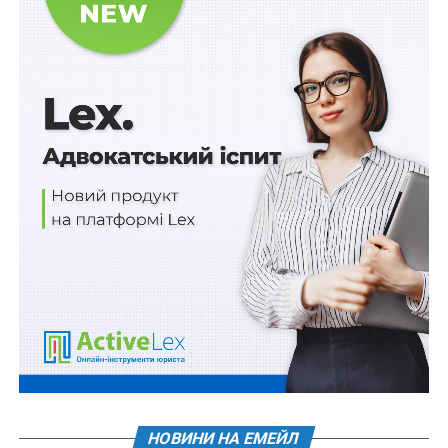
повідомлять додатково
на своїй сторінці
Instagram
.
Сприйняття різноманітності людей — базова цінність
суспільства майбутнього. Саме про це “Go to the
Future”: маленькі дії кожного з нас — запорука
великих змін. Тисячі військових і цивільних живуть із
наслідками війни: ампутації, втрата зору, слуху,
травми. Ветерани з протезами ходять тими ж
вулицями, працюють, відвідують спортзал. Рівне
ставлення та прийняття різності є запорукою їхнього
повернення до повноцінного активного соціального
життя.
Упродовж трьох років Future for Ukraine забезпечує
функціональне протезування та відновлення для
українців, а також реалізує соціальні кампанії, які
пояснюють, що означає жити з протезом і якої
підтримки очікують люди після ампутації.
НОВИНИ НА ЕМЕЙЛ