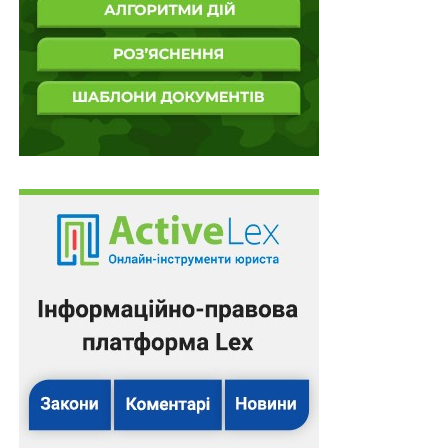
війною, прильотами та блекаутами”. У Києві…
Забіг MHP Run4Victory: 100% коштів — на
протезування для ветерана Євгена
Біжи за захисника! 7 червня пройде
благодійний забіг на підтримку ветеранів, які
втратили…
ПОВ'ЯЗАНІ ТЕМИ:
GO TO THE FUTURE
НАСТУПНА
Демократія не гарантує безпеку
НЕ ПРОПУСТІТЬ
“Ваш бізнес має витримати реальний світ: із
війною, прильотами та блекаутами”. У Києві
говорили про запуск бізнесу для ветеранів