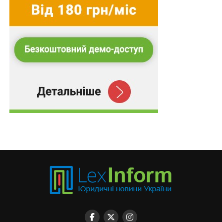
отримують необхідну корекційну терапію (АВА-
терапія, сенсорна інтеграція, заняття з психологом,
логопедія, арттерапія, музична терапія) та
адаптуються до нових обставин життя. LEVCHYK
SPECTRUM HUB три роки працює у місті Львів, проєкт
показав ефективність і масштабувався. У 2025 році
LEVCHYK SPECTRUM HUB також відкрився в
Миколаєві у партнерстві з Миколаївською міською
радою, за грантової та меценатської підтримки. Це
стало важливою подією для міста та області, які
продовжують потерпати від наслідків війни. Наразі
працюють два хаби у Львові та Миколаєві. Модель
надання допомоги дітям з РСА на практиці
підтвердила свою ефективність, а LEVCHYK
SPECTRUM HUB має офіційний статус надавача
соціальних послуг.