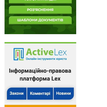
драйв”, а Марта ділиться з аудиторією деталями
процесу.
Керівниця проєктів та програм напряму “Допомога
дітям” фонду Future for Ukraine Ольга Глюза зазначила,
що участь у конференції є важливою для розвитку
спільноти та масштабування ініціатив.
“LEVCHYK SPEKTRUM HUB уже четвертий рік поспіль є
співорганізатором “Я МОЖУ”, яка збирає тут чудове
ком’юніті. Для нас є дуже важливим досвідом та
знаходити тут для себе підтримку партнерів”, —
зазначає Ольга Глюза.
LEVCHYK SPECTRUM HUB
—
проєкт благодійного
фонду Future for Ukraine. Це центр розвитку та
корекції для дітей ВПО та дітей з прифронтових
територій з розладами спектра аутизму. Це
безпечний простір, де діти у спектрі безоплатно