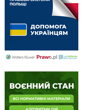
терапії, інклюзії, сенсорної моторики та логопедична
секція. Логопединя Марія Литвиненко — спеціалістка
з міофункціональної корекції та активізації мовлення
з використанням PROMT-підходу. Цьогоріч як
спікерка вона виступала на “Я МОЖУ” вперше.
“Такі заходи дуже важливі, щоб фахівці розуміли,
куди рости, які нові технології з’явились, нові
дослідження. Спілкувались зі спеціалістами з інших
сфер. Вони повинні бачити батьків, чути, що батьки
відчувають. І коли відбуваються такі заходи, ми, як
фахівці, краще розуміємо, як допомогти”, — пояснює
Марія.
Захід пройшов у професійній, але надзвичайно теплій
атмосфері. Досвідом батьківства дитини з аутизмом
із учасниками конференції поділилась фотографиня
Марта Грінштейн. Її син Іван майже рік у і відвідує
LEVCHYK SPEKTRUM HUB в межах проєкту “тест-