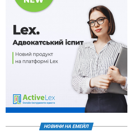
Організатори наголошують, що головна мета
конференції — дати спеціалістам, які працюють з РСА,
не лише теоретичні знання, а й сучасні практичні
інструменти, які вони можуть впроваджувати в свою
роботу вже сьогодні.
“Цікавість до події щороку зростає. Профільних
заходів у цій галузі не так багато, а професійній
спільноті надзвичайно важливо бачитись та
спілкуватись”, — пояснює співорганізаторка
конференції, поведінкова аналітикиня, засновниця
центрів “Старт” Анна Перекатій. Як мама підлітка з
аутизмом, вона добре розуміє потреби батьків дітей
із РСА та гостру необхідність у ком’юніті, де батьки
мають змогу поспілкуватись із різними фахівцями.
“Саме така кооперація, яка є у нас із фондом Future for
НОВИНИ НА ЕМЕЙЛ
Ukraine, дозволяє об’єднати сили та ресурси, щоб