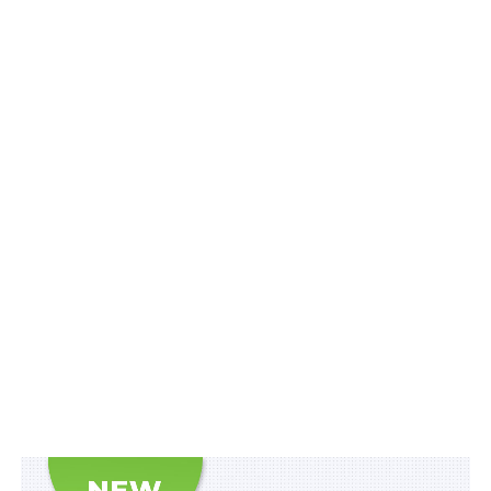
інклюзивної освіти, логопедії, поведінкової терапії
обмінювались досвідом, обговорювали
найефективніші методики та інструменти допомоги
дітям з РСА.
“Багато цікавих спікерів, доповіді, які підготували
спеціалісти змістовні, корисні. Все проходить у
насиченому ритмі, надзвичайно задоволена”, —
ділиться враженнями учасниця конференції, логопед-
дефектолог Катерина Івануса.
Співорганізатори заходу: проєкт фонду Future for
Ukraine — Центр корекційної допомоги LEVCHYK
SPEKTRUM HUB для дітей ВПО та з прифронтових
територій з розладами спектра аутизму й львівській
центр «Старт». За три роки роботи фахівці LEVCHYK
SPEKTRUM HUB провели понад 17 000 корекційних
занять і надали допомогу понад 120 родинам, які
виховують дитину в спектрі.