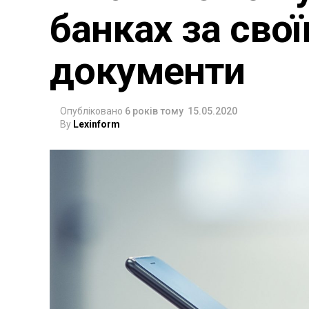
банках за сво
документи
Опубліковано
6 років тому
15.05.2020
By
Lexinform