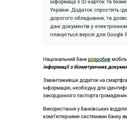
інформації з ID-карток та біо
України. Додаток спростить іде
дорогого обладнання, та дозво
дані документів у електронному
планується версія для Google P
Національний банк
розробив
мобіл
інформації з біометричних докуме
Завантаживши додаток на смартфон
інформацію, необхідну для ідентифік
закордонного паспорта громадянин
Використання у банківських відділен
комп’ютерними системами банку
п