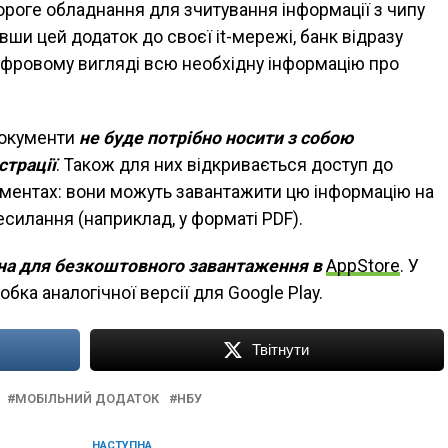
ороге обладнання для зчитування інформації з чипу
вши цей додаток до своєї it-мережі, банк відразу
ифровому вигляді всю необхідну інформацію про
 документи
не буде потрібно носити з собою
страції
. Також для них відкривається доступ до
ументах: вони можуть завантажити цю інформацію на
силання (наприклад, у форматі PDF).
на для безкоштовного завантаження в
AppStore
. У
бка аналогічної версії для Google Play.
Твітнути
МОБІЛЬНИЙ ДОДАТОК
НБУ
НАСТУПНА