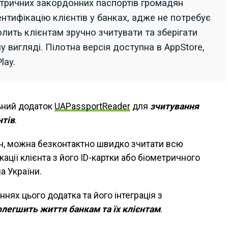
метричних закордонних паспортів громадян
нтифікацію клієнтів у банках, адже не потребує
лить клієнтам зручно зчитувати та зберігати
 вигляді. Пілотна версія доступна в AppStore,
lay.
ьний додаток
UAPassportReader
для
зчитування
нтів
.
, можна безконтактно швидко зчитати всю
ації клієнта з його ID-картки або біометричного
а України.
нях цього додатка та його інтеграція з
олегшить життя банкам та їх клієнтам
.