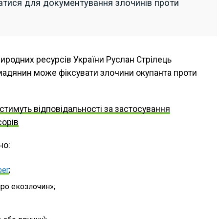
атися для документування злочинів проти
природних ресурсів України Руслан Стрілець
омадянин може фіксувати злочини окупанта проти
естимуть відповідальності за застосування
сорів
но:
ber
;
ро екозлочин»;