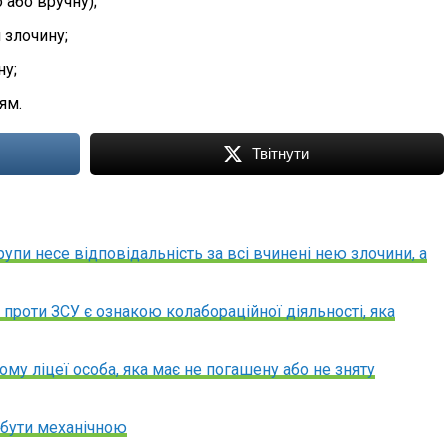
 або вручну);
 злочину;
ну;
ям.
Твітнути
упи несе відповідальність за всі вчинені нею злочини, а
проти ЗСУ є ознакою колабораційної діяльності, яка
у ліцеї особа, яка має не погашену або не зняту
 бути механічною