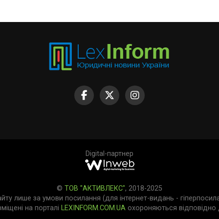
Digital-партнер
©
ТОВ "АКТИВЛЕКС"
, 2018-2025
айту лише за умови посилання (для інтернет-видань - гіперпосил
зміщені на порталі
LEXINFORM.COM.UA
охороняються відповідно д