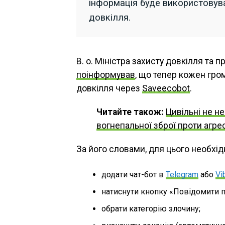
інформація буде використовув
довкілля.
В. о. Міністра захисту довкілля та 
поінформував
, що тепер кожен гр
довкілля через
Saveecobot
.
Читайте також:
Цивільні не н
вогнепальної зброї проти агре
За його словами, для цього необхід
додати чат-бот в
Telegram
або
Vi
натиснути кнопку «Повідомити п
обрати категорію злочину;