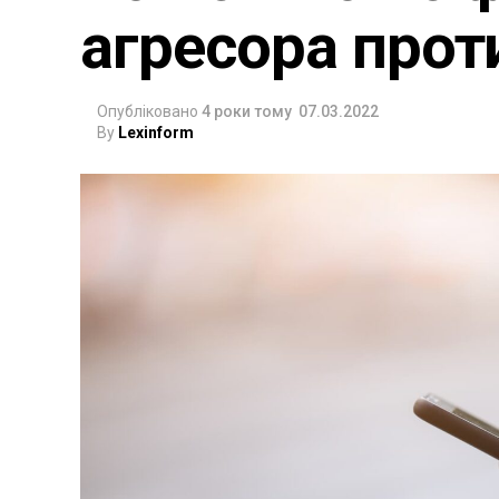
агресора прот
Опубліковано
4 роки тому
07.03.2022
By
Lexinform