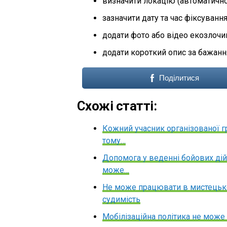
визначити локацію (автоматично
зазначити дату та час фіксування
додати фото або відео екозлочи
додати короткий опис за бажанн
Поділитися
Схожі статті:
Кожний учасник організованої гр
тому…
Допомога у веденні бойових дій 
може…
Не може працювати в мистецьком
судимість
Мобілізаційна політика не може