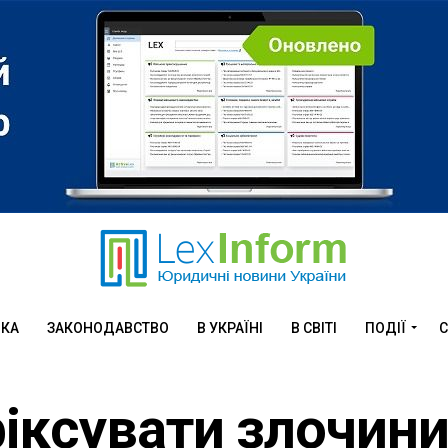
ИКА
ЗАКОНОДАВСТВО
В УКРАЇНІ
В СВІТІ
ПОДІЇ
С
іксувати злочин