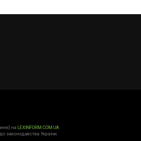
ання) на
LEXINFORM.COM.UA
о законодавства України.