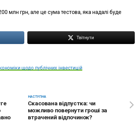
200 млн грн, але це сума тестова, яка надалі буде
Твітнути
номіки щодо публічних інвестицій
НАСТУПНА
уге
Скасована відпустка: чи
ю
можливо повернути гроші за
авно
втрачений відпочинок?