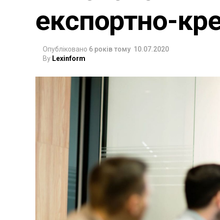
експортно-кре
Опубліковано
6 років тому
10.07.2020
By
Lexinform