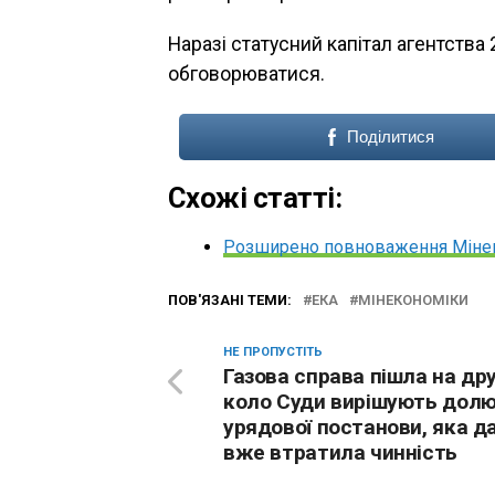
Наразі статусний капітал агентства 
обговорюватися.
Поділитися
Схожі статті:
Розширено повноваження Мінеко
ПОВ'ЯЗАНІ ТЕМИ:
ЕКА
МІНЕКОНОМІКИ
НЕ ПРОПУСТІТЬ
Газова справа пішла на др
коло Суди вирішують дол
урядової постанови, яка д
вже втратила чинність