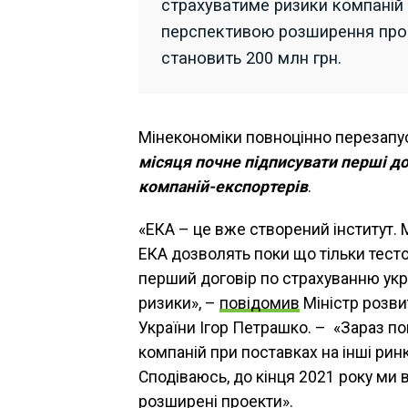
страхуватиме ризики компаній п
перспективою розширення проєк
становить 200 млн грн.
Мінекономіки повноцінно перезапу
місяця почне підписувати перші до
компаній-експортерів
.
«ЕКА – це вже створений інститут. 
ЕКА дозволять поки що тільки тесто
перший договір по страхуванню укр
ризики», –
повідомив
Міністр розвит
України Ігор Петрашко. – «Зараз по
компаній при поставках на інші ринк
Сподіваюсь, до кінця 2021 року ми
розширені проекти».