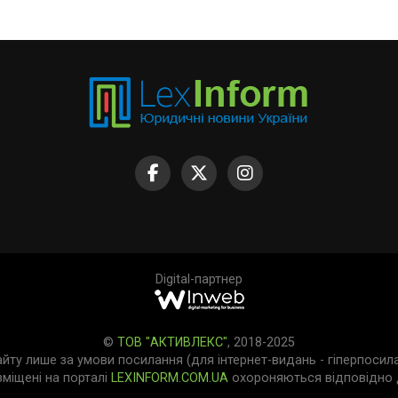
Digital-партнер
©
ТОВ "АКТИВЛЕКС"
, 2018-2025
айту лише за умови посилання (для інтернет-видань - гіперпосил
зміщені на порталі
LEXINFORM.COM.UA
охороняються відповідно д