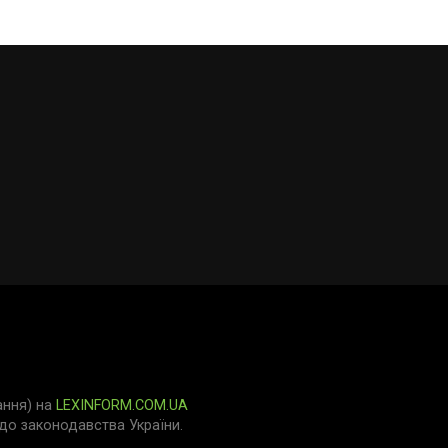
ання) на
LEXINFORM.COM.UA
о законодавства України.