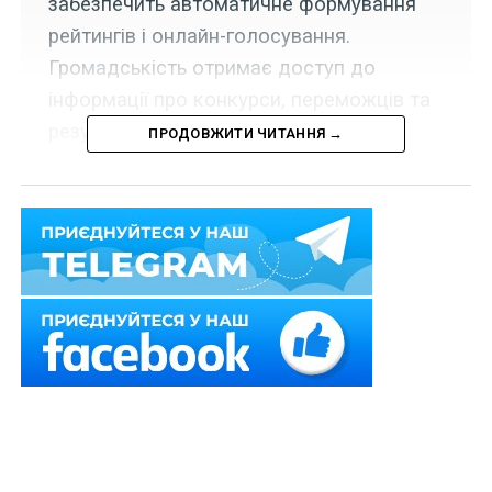
забезпечить автоматичне формування
рейтингів і онлайн-голосування.
Громадськість отримає доступ до
інформації про конкурси, переможців та
результати проєктів.
ПРОДОВЖИТИ ЧИТАННЯ →
Міністерство цифрової трансформації
запустило
сервіс електронних конкурсів на платформі
«ВзаємоДія» – інститути громадянського суспільства
зможуть подавати пропозиції своїх проектів та в разі
перемоги отримувати державні гранти на їх
реалізацію.
Тепер:
процедура проведення конкурсу стала
електронною;