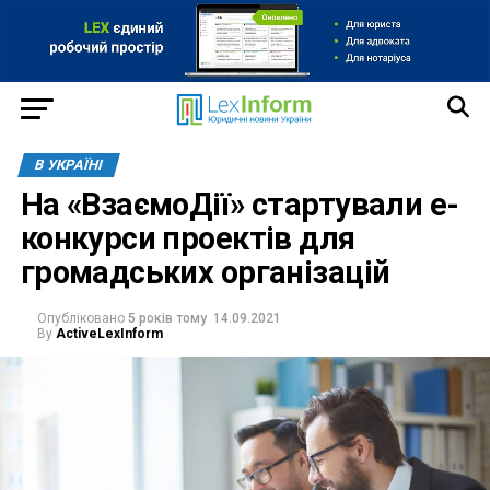
В УКРАЇНІ
На «ВзаємоДії» стартували е-
конкурси проектів для
громадських організацій
Опубліковано
5 років тому
14.09.2021
By
ActiveLexInform