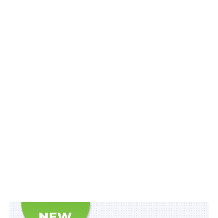
з’явилися єдині правила для учасників та
максимально уніфіковані форми документів
для участі в конкурсах від різних держорганів;
рейтинги проектів формуються автоматично
без втручання організаторів;
проведені конкурси та ухвалені щодо них
рішення зберігаються в єдиній базі;
процедури звітності та розподілу коштів між
проектами переможців стали прозорими;
громадяни зможуть брати участь у відборі до
конкурсної комісії;
громадяни зможуть голосувати за визначення
переможців проектів;
органи виконавчої влади зможуть проводити
конкурси за допомогою онлайн-інструментів.