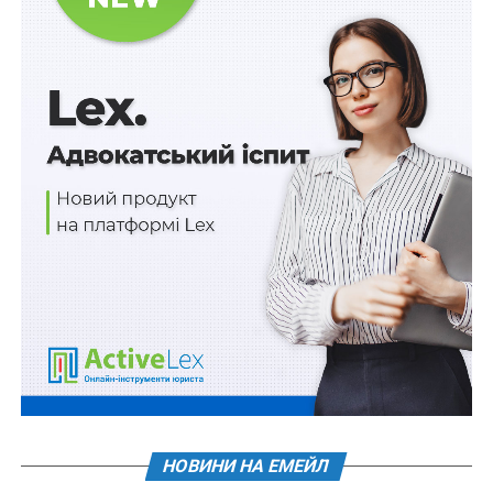
Читайте також:
Українську ідентичність
формуватимуть за новою програмою
«Запровадження електронного конкурсу проектів
значно розширює доступ громадських організацій до
державної фінансової підтримки своїх суспільних
ініціатив. Кілограми паперів, вимоги особисто везти
проекти в столицю, непрозорі конкурсні процедури
йдуть у минуле. Тепер кожна організація зможе
відправити свій проект у міністерство або обласну
адміністрацію електронно, через платформу
ВзаємоДія, а участь у захисті проекту також можна
взяти онлайн. Інформація про всі актуальні урядові
конкурси проектів буде зібрана в одному місці. Також
можна легко ознайомитися з переліком переможців
конкурсів, описом їхніх проектів і результатом
виконання. Важливо, щоб органи виконавчої влади
якомога швидше почали використовувати систему е-
НОВИНИ НА ЕМЕЙЛ
конкурсів для надання фінансування проектам