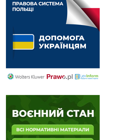
Для того, щоб українці могли відмовитися від
ворожих фінансових додатків, компанії Saldo Apps та
ASObot створили пам’ятку. З її допомогою
користувачі зможуть визначити небезпечні додатки
та уникнути передачі їм своїх коштів та персональних
даних. Серед 16 найбільш популярних російських
додатків в Україні команда розробників виділяє:
Манібокс, Money manager, CoinKeeper, Zenmoney,
Журнал витрат та інші.
Раніше Netpeak Group разом з Міністерством
цифрової трансформації запустили ініціативу
ReplaceRUwithUA
про заміну софту російського
походження українськими продуктами.
Розробники закликають користувачів бути уважними
при виборі додатків, розуміти потенційні ризики та
поширювати пам’ятку.