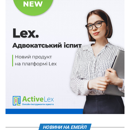
початку повномасштабного вторгнення заплатили
більше $250 000 додаткам з країни-терористки. Це
сталося через те, що більшість російських додатків
для обліку особистих фінансів мають або українську
локалізацію, або інтеграцію з українськими банками.
«Коли я побачив, що з початком повномасштабного
НОВИНИ НА ЕМЕЙЛ
вторгнення українці не стали менше завантажувати