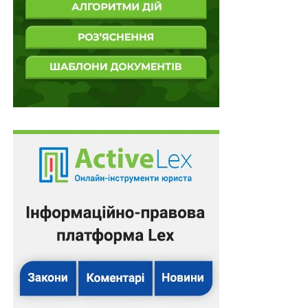
Saldo Apps – це частина Netpeak Group, фінтех-
екосистема для самозайнятих осіб, мікробізнесів
та фінансово освічених осіб по всьому світу.
Схожі статті:
Правочини із суб’єктами, зареєстрованими на
тимчасово окупованій території України, є…
Публічні видатки в Україні: як бюджет
адаптується під час війни
Україна отримає доступ до бази даних ЄС з
відновлюваних видів палива
Доступ до веб-ресурсів обмежуватимуть на
вимогу ДПС