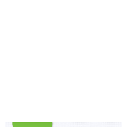
застосунків для обліку персональних фінансів,
популярних в Україні – близько 100.
Saldo Apps
та
ASObot
зібрали інформацію про походження,
кількість інсталів та доходи близько сотні додатків
цієї категорії. Розробники
виявили
, що 50% нових
інсталів все ще припадає на додатки, які зроблені на
росії.
За оцінками спеціалістів, українці за півтора року з