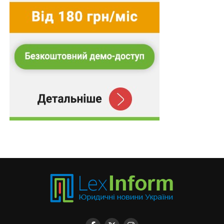
Лабораторні дослідження як підстава
консервації земель сільського господарства
ПОВ'ЯЗАНІ ТЕМИ:
APP STORE
ASOBOT
FEATURED
GOOGLE PLAY
SALDO APPS
НАСТУПНА
«Українська агенція з авторських та суміжних
прав» розпочала співпрацю з мережею АЗК WOG
НЕ ПРОПУСТІТЬ
Мережа магазинів Samsung Experience Store та ГО
«УААСП» розпочали співпрацю