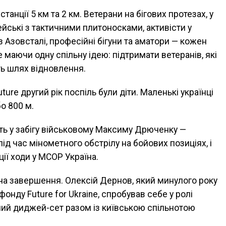
танції 5 км та 2 км. Ветерани на бігових протезах, у
ейські з тактичними плитоносками, активісти у
 Азовсталі, професійні бігуни та аматори — кожен
 маючи одну спільну ідею: підтримати ветеранів, які
ть шлях відновлення.
ure другий рік поспіль були діти. Маленькі українці
о 800 м.
ть у забігу військовому Максиму Дрюченку —
 під час мінометного обстрілу на бойових позиціях, і
ії ходи у MCOP Україна.
на завершення. Олексій Дернов, який минулого року
онду Future for Ukraine, спробував себе у ролі
рший диджей-сет разом із київською спільнотою