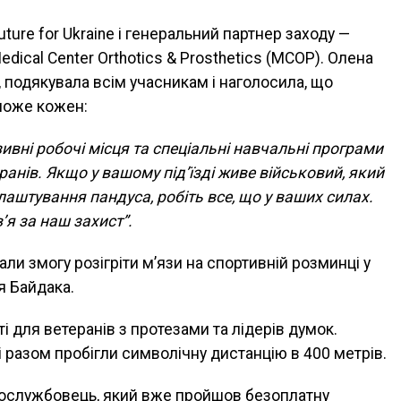
uture for Ukraine і генеральний партнер заходу —
ical Center Orthotics & Prosthetics (MCOP). Олена
 подякувала всім учасникам і наголосила, що
може кожен:
ивні робочі місця та спеціальні навчальні програми
ранів. Якщо у вашому під’їзді живе військовий, який
лаштування пандуса, робіть все, що у ваших силах.
я за наш захист”.
ли змогу розігріти м’язи на спортивній розминці у
я Байдака.
і для ветеранів з протезами та лідерів думок.
 разом пробігли символічну дистанцію в 400 метрів.
вослужбовець, який вже пройшов безоплатну