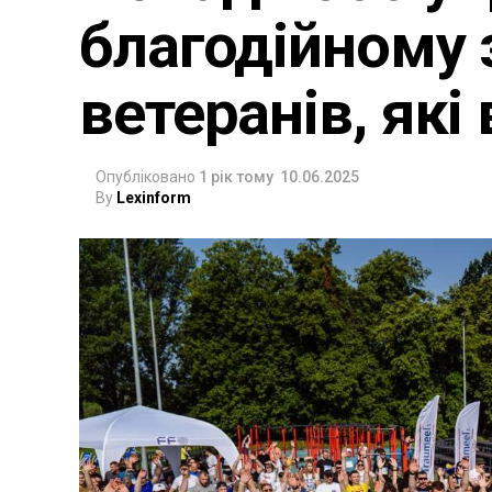
благодійному 
ветеранів, які
Опубліковано
1 рік тому
10.06.2025
By
Lexinform