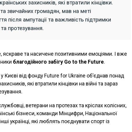
раїнських захисників, які втратили кінцівки.
к та звичайних громадян, мав на меті
я після ампутації та важливість підтримки
ї та протезування.
е, яскраве та насичене позитивними емоціями. І вже
сники
благодійного забігу
Go to the Future
.
у Києві від фонду Future for Ukraine об’єднав понад
хисників, які втратили кінцівки на війні та зараз
езування.
лужбовці, ветерани на протезах та кріслах колісних,
аїнські бізнеси, команди Мінцифри, Національної
 інші українці, які люблять поєднувати спорт із