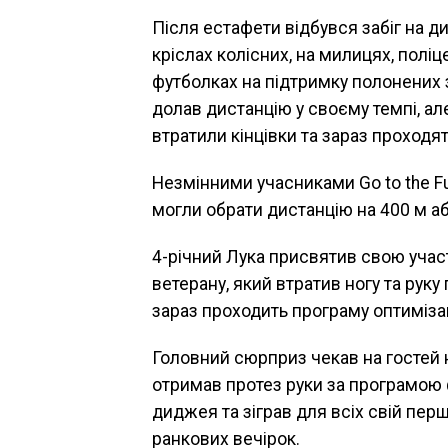
Після естафети відбувся забіг на дис
кріслах колісних, на милицях, поліц
футболках на підтримку полонених з
долав дистанцію у своєму темпі, але
втратили кінцівки та зараз проходя
Незмінними учасниками Go to the Fut
могли обрати дистанцію на 400 м аб
4-річний Лука присвятив свою учас
ветерану, який втратив ногу та руку
зараз проходить програму оптимізац
Головний сюрприз чекав на гостей 
отримав протез руки за програмою ф
диджея та зіграв для всіх свій пе
ранкових вечірок.