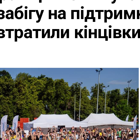
забігу на підтрим
 втратили кінцівк