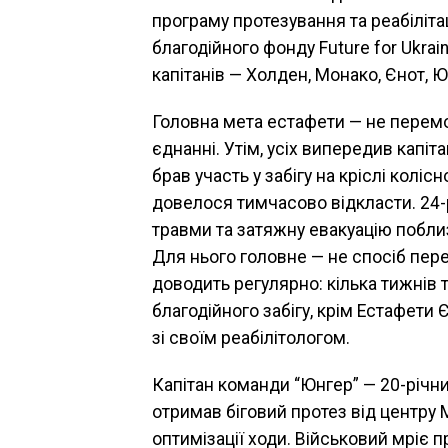
програму протезування та реабіліта
благодійного фонду Future for Ukrai
капітанів — Холден, Монако, Єнот, 
Головна мета естафети — не перемо
єднанні. Утім, усіх випередив капі
брав участь у забігу на кріслі колі
довелося тимчасово відкласти. 24-р
травми та затяжну евакуацію поблиз
Для нього головне — не спосіб пере
доводить регулярно: кілька тижнів т
благодійного забігу, крім Естафети
зі своїм реабілітологом.
Капітан команди “Юнгер” — 20-річни
отримав біговий протез від центру
оптимізації ходи. Військовий мріє пр