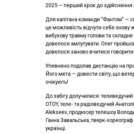
2025 — перший крок до здійснення
Для капітана команди “Фантом” — с
це можливість відчути себе знову ж
вибухову травму голови та складне 
довелося ампутувати. Олег пройшов
довелося заново вчитися говорити
Упевнено подолав дистанцію на прот
Його мета — довести світу, що ветер
очікують!
До забігу долучилися: телеведучий 
OTOY, теле- та радіоведучий Анатолі
Alekseev, продюсер телешоу Володи
Ганна Завальська, тверк-хореограф 
українці.