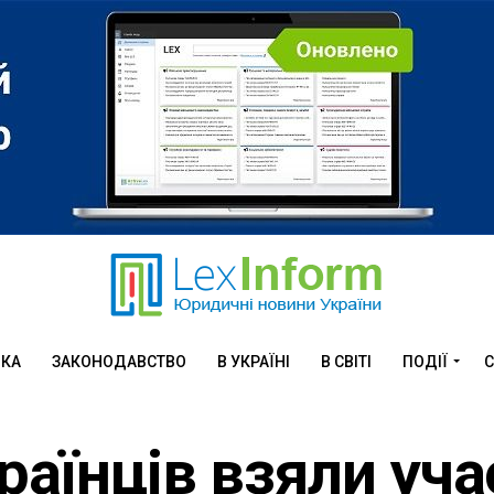
ИКА
ЗАКОНОДАВСТВО
В УКРАЇНІ
В СВІТІ
ПОДІЇ
С
раїнців взяли уча