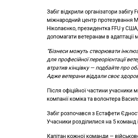
Забіг відкрили організатори забігу F
міжнародний центр протезування Med
Ніколаєнко, президентка FFU у США,
допомагати ветеранам в адаптації 
“Бізнеси можуть створювати інклюз
для професійної переорієнтації вете
втратив кінцівку — подбайте про об
Адже ветерани віддали своє здоров’
Після офіційної частини учасники ма
компанії коміка та волонтера Васил
Забіг розпочався з Естафети Єдност
Учасники розділилися на 5 команд і
Капітан кожної команди — військо