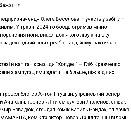
 бажання.
пецпризначенця Олега Веселова — участь у забігу —
ивим. У травні 2024-го боєць отримав мінно-
поранення ноги, внаслідок якого ліву кінцівку
 надскладний шлях реабілітації, йому фактично
.
езі й капітан команди “Холден” — Гліб Кравченко.
ани з ампутаціями здатні на більше, ніж від них
і тревел блогер Антон Птушкін, український репер
й Анатоліч, тренер «Ліги сміху» Іван Люленов, співак
мир Завадюк, стендап комік Василь Байдак, співачка
MAMASITA, комік та актор Повар Даніл та інші відомі