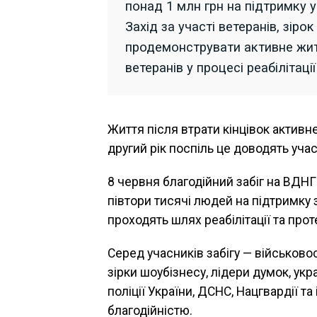
понад 1 млн грн на підтримку ук
Захід за участі ветеранів, зіро
продемонструвати активне житт
ветеранів у процесі реабілітаці
Життя після втрати кінцівок активн
другий рік поспіль це доводять уча
8 червня благодійний забіг на ВДНГ 
півтори тисячі людей на підтримку за
проходять шлях реабілітації та прот
Серед учасників забігу — військовос
зірки шоубізнесу, лідери думок, укр
поліції України, ДСНС, Нацгвардії та
благодійністю.