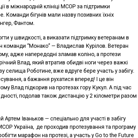
ції в міжнародній клініці MCOP за підтримки
ne. Команди бігунів мали назву позивних їхніх
Юнгер, Фантом.
гти у швидкості, а виказати підтримку ветеранам в
тан команди “Монако” — Владислав Курілов. Ветеран
сному, адже напередодні зламав коліно, а протези
ічний Влад, який втратив обидві ноги через важкі
у селища Роботине, вже вдруге бере участь у забігу.
сування, а бажання рухатися вперед! І це він
ому Влад підкорив на протезах гору Кукул. А під час
 Єдності, подолав також дистанцію у 2 кілометри разом
й Артем Іваньков — спеціально для участі в забігу
 MCOP Україна, де проходив протезування та програму
обігти марафон на протезі, а участь у Go to the Future