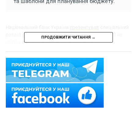
та шаблони для планування бюджету.
Національний банк України
презентував
спеціальний
розділ
«Захисникам і їхнім родинам»
, відкритий на
ПРОДОВЖИТИ ЧИТАННЯ →
сайті з фінансової грамотності «Гаразд».
Наразі доступно більше 80 освітніх практичних
матеріалів, які охоплюють такі теми:
– фінанси під час військової служби;
– бюджет і заощадження;
– банківські послуги, кредити та пільги;
Читайте також
:
Банк може відмовитися від
ділових відносин з клієнтом у разі встановлення
неприйнятно високого ризику, що ґрунтується на