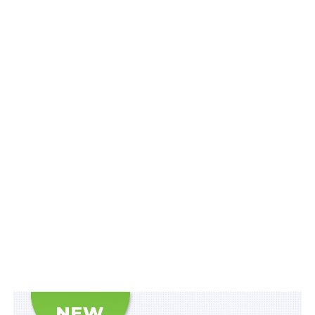
виявленні підозрілої фінансової діяльності
– страхування;
– захист від шахрайства;
– відкриття і розвиток бізнесу для ветеранів та їхніх
родин.
«Тут ви знайдете не лише статті, а й чеклісти,
покрокові алгоритми, шаблони для планування
бюджету та корисні поради щодо того, як приймати
обмірковані фінансові рішення під час військової
служби. Ми постійно оновлюємо розділ з
урахуванням реальних освітніх потреб захисників і
захисниць та їхніх родин», – прокоментували у НБУ.
Також зверніть увагу
на
Правові позиції
Верховного Суду щодо кримінальних
правопорушень, пов’язаних з війною,
та збірник