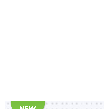
засідання під час повітряної тривоги за
відсутності сторін є підставою для скасування
судового рішення
«У довіднику наводиться детальна покрокова
інструкція для органів місцевого самоврядування з
впровадження хвилини мовчання, а також
законодавче її обґрунтування, приклади комунікації з
суспільством та медіа. Довідник також пропонує
готові рішення для різних ситуацій, які громади
можуть адаптувати під себе: від алгоритму зупинки
транспорту під час хвилини мовчання до відео та
аудіо супроводу, який може транслюватися, і
шаблонів готових текстів, які можуть звучати під час
оголошення хвилини мовчання», –
повідомили
у
Міністерстві.
Також зверніть увагу
на
Правові позиції
Верховного Суду щодо кримінальних