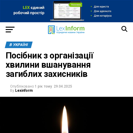
В УКРАЇНІ
Посібник з організації
хвилини вшанування
загиблих захисників
Опубліковано
1 рік тому
29.04.2025
By
Lexinform