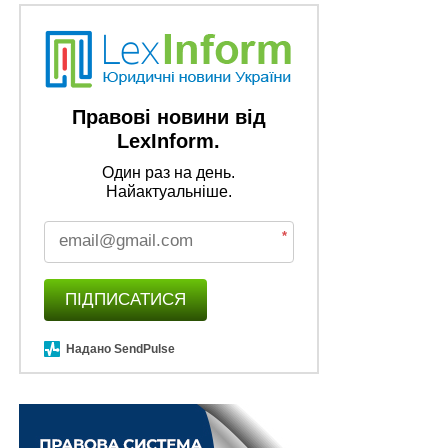
заповідного фонду лишаються чинними на час
війни
ПОВ'ЯЗАНІ ТЕМИ:
FEATURED
LEX
МІНІСТЕРСТВО РОЗВИТКУ ГРОМАД ТА ТЕРИТОРІЙ УКРАЇНИ
Правові новини від
LexInform.
НАСТУПНА
Реалізує механізм незаконної націоналізації
Один раз на день.
житла громадян України на захопленій Луганщині
Найактуальніше.
‒ підозрюється посадовиця «лнр»
НЕ ПРОПУСТІТЬ
*
єВідновлення: сертифікат можна використати як
перший внесок за єОселю
ПІДПИСАТИСЯ
Надано SendPulse