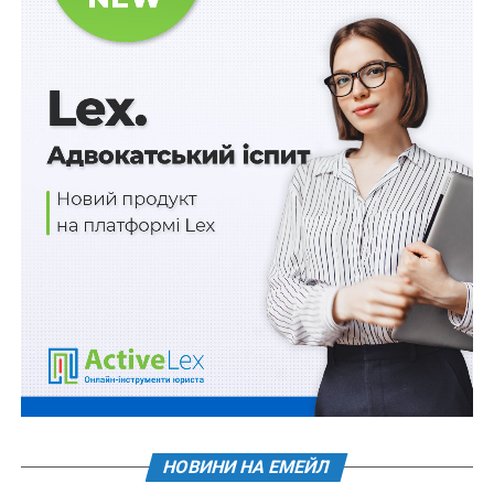
правопорушень, пов’язаних з війною,
та збірник
Воєнний стан. Всі нормативні матеріали,
алгоритми дій, роз’яснення, корисні ресурси
.
Схожі статті:
Щомісячна грошова виплата членам сімей
загиблих (померлих) громадян, які мають
особливі…
Хто може реєструвати релігійні організації?
Для вшанування пам’яті Героїв Небесної Сотні
буде створено меморіальний простір
Звернення ВР щодо вшанування пам’яті жертв
геноциду кримськотатарського народу
НОВИНИ НА ЕМЕЙЛ
Проекти організації території об’єктів