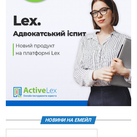
ПОВ'ЯЗАНІ ТЕМИ:
FEATURED
ВОЄННИЙ СТАН
НКЦПФР
РЕЄСТРАЦІЯ ДОКУМЕНТІВ
ЦІННІ ПАПЕРИ
НАСТУПНА
Придбане майно не можна буде продати
впродовж місяця
НЕ ПРОПУСТІТЬ
Заяву про пошкоджене (знищене) майно можна
подати через ЦНАП чи нотаріуса
НОВИНИ НА ЕМЕЙЛ