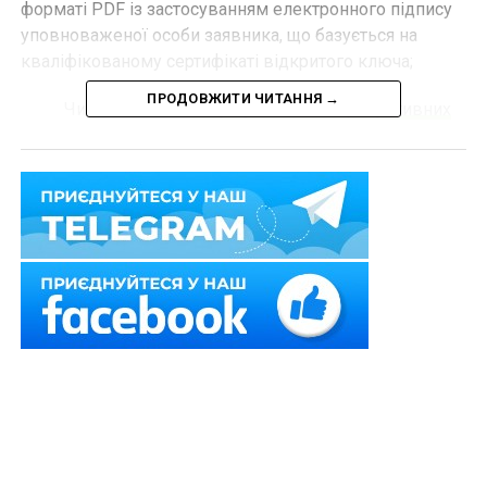
форматі PDF із застосуванням електронного підпису
уповноваженої особи заявника, що базується на
кваліфікованому сертифікаті відкритого ключа;
ПРОДОВЖИТИ ЧИТАННЯ →
Читайте також:
Збори учасників корпоративних
інвестиційних фондів проводитимуть
дистанційно
– після розгляду відповідного пакету документів,
прийняте рішення НКЦПФР оформлюється в
електронній формі із застосуванням кваліфікованого
електронного підпису уповноваженої особи
регулятора.
Вказана процедура розгляду документів
припиняється з дня наступного за днем припинення чи
скасування воєнного стану.