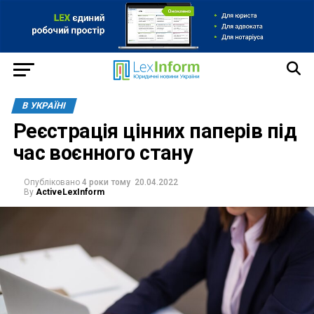
В УКРАЇНІ
Реєстрація цінних паперів під
час воєнного стану
Опубліковано
4 роки тому
20.04.2022
By
ActiveLexInform