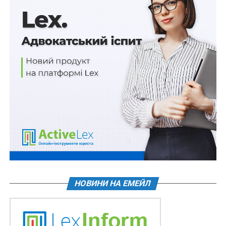
закупівельні…
Соціальна кампанія “Втрата кінцівки — не
втрата активного життя”. 1 липня стартувала…
Україна та Йорданія скасують візові вимоги до
службових поїздок
ПОВ'ЯЗАНІ ТЕМИ:
FEATURED
МЕМОРАНДУМ
ПОРТУГАЛІЯ
СПІВПРАЦЯ
НАСТУПНА
ЮНЕСКО надасть 1,5 млн дол. на цифровізацію
культурної спадщини
НЕ ПРОПУСТІТЬ
Київською спецпрокуратурою забезпечено
виконання рішення суду щодо стягнення на
НОВИНИ НА ЕМЕЙЛ
користь МОУ понад 533 тис. грн.