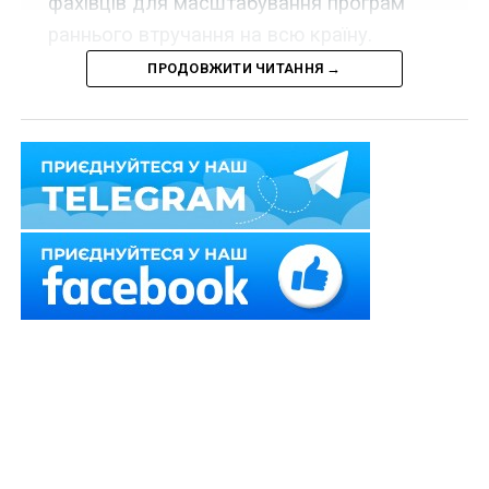
фахівців для масштабування програм
раннього втручання на всю країну.
ПРОДОВЖИТИ ЧИТАННЯ →
Україна і Португалія
підписали
Меморандум щодо
співпраці у сфері соціальної політики, який
передбачає обмін знаннями та досвідом у сферах
соціального захисту вразливих груп населення,
надання їм соціальної допомоги, у напрямі раннього
втручання в дитинство, а також у цілому в системі
соціальних дій.
Читайте також:
Компенсацію витрат за
прихисток переселенців координуватиме
Мінреінтеграції
«Досвід Португалії є для нас справді корисним. У
першу чергу нас цікавлять програми раннього
втручання. Ми хочемо побудувати в Україні систему