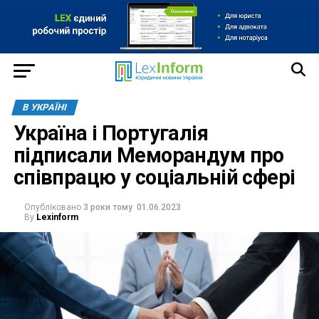
В УКРАЇНІ
Україна і Португалія
підписали Меморандум про
співпрацю у соціальній сфері
Опубліковано
3 роки тому
01.06.2023
By
Lexinform