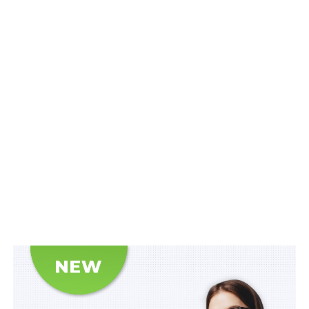
якісної підготовки мультидисциплінарних команд, які
працюватимуть за цими напрямами, та масштабувати
її на всі регіони. У цьому для нас цікава супервізія
португальських спеціалістів», –
прокоментувала
Міністр соціальної політики України Оксана
Жолнович.
Схожі статті:
Україна увійде до Організації економічного
співробітництва та розвитку
Україна приєднається до Комітету з
конкуренції ОЕСР
Розширено перелік товарів і послуг, які
закуповуються через централізовані