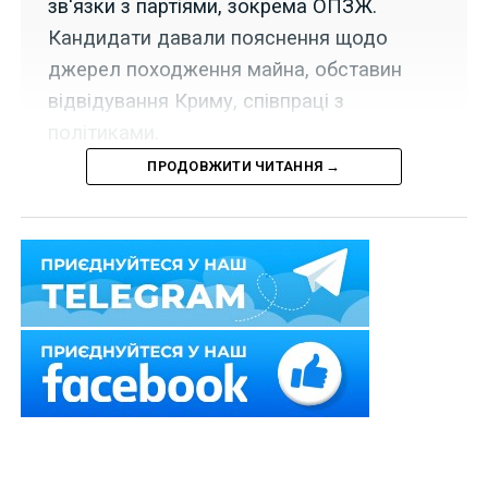
зв'язки з партіями, зокрема ОПЗЖ.
Кандидати давали пояснення щодо
джерел походження майна, обставин
відвідування Криму, співпраці з
політиками.
ПРОДОВЖИТИ ЧИТАННЯ →
Думається, цей
конкурс у НАЗК
запам’ятається
багатьом, зокрема
й самим
кандидатам. Дехто
навіть може
пошкодувати, що
пішов на
співбесіду з
доброчесності,