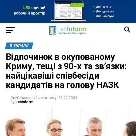
В УКРАЇНІ
Відпочинок в окупованому
Криму, тещі з 90-х та зв’язки:
найцікавіші співбесіди
кандидатів на голову НАЗК
Опубліковано
2 роки тому
23.02.2024
By
Lexinform