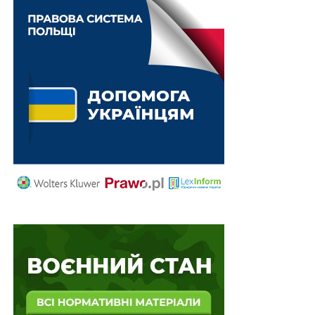
Неля Дем’янік, а право підпису має рідний брат –
народний депутат від СН Артем Нагаєвський. Як
пояснив Мірошніченко, його теща удочерила Нелю
Дем’янік, біологічною матір’ю якої виявилася
Людмила Нагаєвська, матір народного депутата. Вона
ж і подарувала компанію тещі.
Декларація
ж самого
кандидата
на голову
НАЗК
набагато
скромніша:
за 2022 рік
вказав 690
тис. грн
доходу, 31