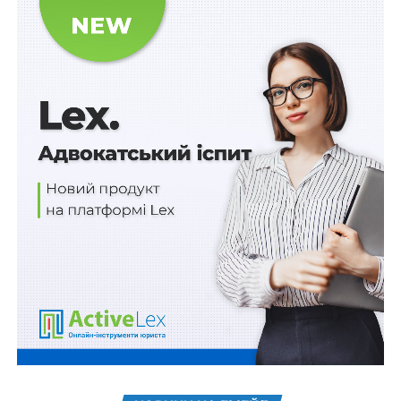
деокупованому Криму
Зять багатої тещі з 90-х
Михайло Мірошніченко – колишній митник і нинішній
кандидат на голову НАЗК. До співбесіди він був
відомий «зерновими скандалами» та обшуками ДБР,
а після – як зять багатої тещі з 90-х. Так, на співбесіді з
доброчесності екс-митнику довелося пояснювати
активи 76-річної тещі. Виявилося, що на неї оформлені
4 квартири в Києві загальною площею понад 420 кв.
м, 4 автівки – BMW X5, Lexus, Toyota Land Cruiser та
Ford F-150, а також бізнес зі статутним капіталом у 40
тисяч доларів. При тому теща проживає у Вінниці. За
період із 1998 і по 2023 р. вона отримала приблизно 4
тисячі євро доходу. Жінку притягували до
відповідальності за ст. 160 КУпАП (торгівля з рук).
У пояснення Мірошніченко, як і очікувалося, говорить,