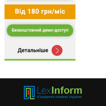
авторство документів
Другий кандидат за цікавістю співбесід – Олександр
Новицький, нинішній голова Державної інспекції
архітектури та містобудування України (ДІАМ),
колишній співробітник НАЗК. У майбутньому
сподівається очолити дане агентство. Між іншим,
саме працівник НАЗК Костянтин Таращенко
зазначений автором документу з мотиваційним
листом Новицького, а також його есе зі стратегічним
баченням. Крім того, авторка документу з біографією
кандидата – його підлегла, яка, до того ж,
телефонувала у секретаріат та цікавилася
правильністю подання документів. Новицький
пообіцяв надати докази власного авторства цих
файлів.
Проте найцікавіші факти зі співбесіди Новицького –
його відпочинок у тимчасового окупованому Криму.