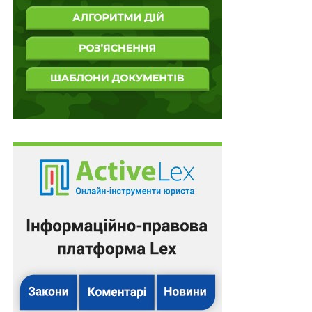
тис. доларів збереженої готівки та квартиру в Києві.
Зазначив, що користується тещиним автомобілем
Lexus RX300 2019 року, старша донька з чоловіком і
дітьми проживають у Ніцці (Франція) сестра –
громадянка Німеччини, мати проживає в Італії.
Читайте також:
Мобілізація чи окупація? Вибір
за нами…
Додав, що обшуків ДБР у 2020 році, про які
повідомляли ЗМІ, в нього не було, проте були в 2022-
му. Його процесуальний статус – свідок. Щодо
зернового коридору, вважає, що виконав своє
завдання на 100%. Термін «чорне зерно» називає
придуманий жовтою пресою. При цьому додає, що
звільнився з митниці через завершення контракту.
Зазначає, що стикався з корупцією та має авторську
концепцію її викорінення.
Відпочинок в окупованому Криму та чуже