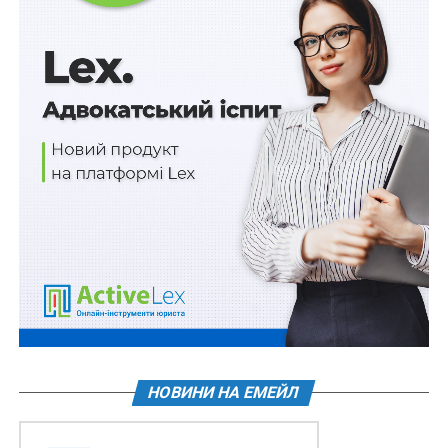
військовослужбовців, які організували схему
незаконного переправлення…
ПОВ'ЯЗАНІ ТЕМИ:
FEATURED
АВТОМОБІЛЬ
КОРДОН
МВС УКРАЇНИ
НАСТУПНА
Компенсувати різницю в тарифах на тепло
закликають громади
НЕ ПРОПУСТІТЬ
6 млрд крон від Швеції на відбудову
інфраструктури України, зелений розвиток та
підприємництво
НОВИНИ НА ЕМЕЙЛ