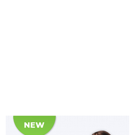
Схожі статті:
Зв'язок між пошкодженнями й шахрайством з
одометром: пошкоджені авто в Україні частіше
мають…
В Україні найчастіше шахраюють із
дизельними авто, але гібриди й електрокари
теж під загрозою
Швидкопсувну сільгосппродукцію
пропускатимуть через кордон без затримок
Ухвалу суду про задоволення чи про відмову в
задоволенні подання виконавця про
обмеження у…
На Житомирщині викрито