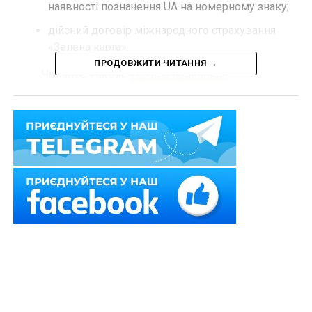
наявності позначення UA на номерному знаку;
дійсний договір міжнародного страхування
«Зелена карта».
ПРОДОВЖИТИ ЧИТАННЯ →
Читайте також
:
Україна припинила
співробітництво у трудовій міграції та взаємний
захист секретів з рф і рб
На автомобілі має бути державний номерний знак, що
містить латинські літери (індивідуальний номерний
знак діє тільки на території України).
«Водій, що не є власником авто повинен мати
свідоцтво про реєстрацію транспортного засобу для
виїзду за кордон. Його можна отримати у сервісному
центрі МВС на підставі заяви власника транспортного
засобу або на підставі доручення, договору оренди
(найму, позички). Про умови кожної країни читайте
тут
», –
додали
у Міністерстві.