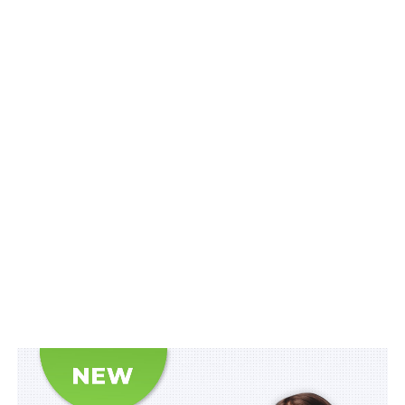
обговорення.
Концепція передбачає:
ліквідацію Конституційного Суду України, ВРП
та ВККСУ;
злиття адміністративних, господарських і
загальних судів;
значне зменшення кількості суддів ВС.
Правники
наголосили
, що такий підхід до
реформування судової системи суперечить
Конституції України, є неефективною для покращення
судоустрою та несе ризики порушення Україною
зобов’язань щодо забезпечення незалежності судової
влади згідно з міжнародними стандартами та
зобов’язань щодо забезпечення права на
справедливий суд.