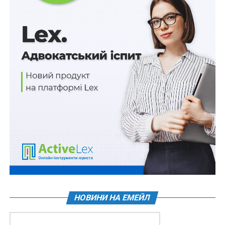
З презентації склалося враження, що проблеми в
українській судовій системі полягають саме в
структурній площині: «забагато судів – забагато
проблем». Проте кількість судів і їх інстанційна
ієрархія насправді не мають визначального впливу на
доступ до правосуддя та його якість.
Реалізація концепції призведе до
порушення права
на справедливий суд через недотримання розумних
строків розгляду справ
з причини неминучого
поглиблення кадрової кризи та можливого колапсу
усієї системи правосуддя тощо.
Ліквідація спеціалізованих судів
суперечить
загальносвітовим тенденціям щодо покращення
якості правосуддя. Як
вважають
правники, наявність
спеціалізованих судів є об’єктивною необхідністю,
НОВИНИ НА ЕМЕЙЛ
більше того, вони вже продемонстрували власну
ефективність. Аргументація Офісом запропонованих