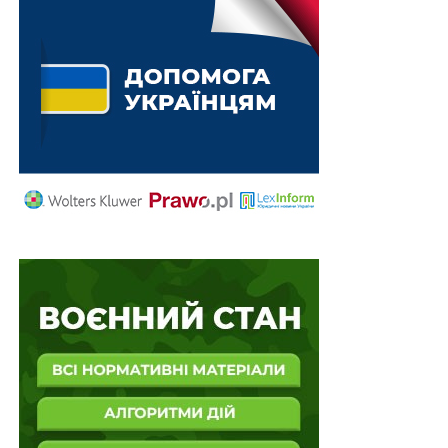
тиждень роботи прокурорів Луганщини
Нові підозри та направлені справи до судів –
результати роботи прокурорів Луганщини за
тиждень
ПОВ'ЯЗАНІ ТЕМИ:
АСОЦІАЦІЯ ПРАВНИКІВ УКРАЇНИ
ВККСУ
ВРП
СУД
СУДДІ
НАСТУПНА
За якими правилами мають їздити в містах
електросамокати?
НЕ ПРОПУСТІТЬ
Кричите про важливість IT та інновацій? Тоді
чому в Україні ще немає Гарварду?…