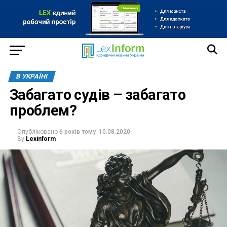
В УКРАЇНІ
Забагато судів – забагато
проблем?
Опубліковано
6 років тому
10.08.2020
By
Lexinform