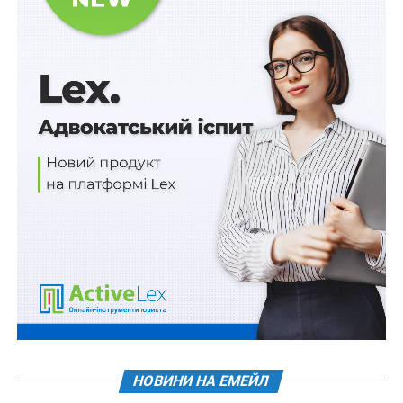
Читайте також
:
Понад 4 млрд дол. від
Світового банку на пенсійні виплати та програми
соціальної допомоги
Нагадаємо, в Україні деяким категоріям пенсіонерів
слід очікувати зростання пенсійних виплат лише після
закінчення війни
Джерело:
Юридичний вісник України
Схожі статті:
Аудит системи ТЦК
“Ваш бізнес має витримати реальний світ: із
війною, прильотами та блекаутами”. У Києві…
НОВИНИ НА ЕМЕЙЛ