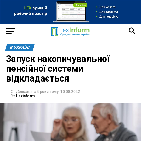
В УКРАЇНІ
Запуск накопичувальної
пенсійної системи
відкладається
Опубліковано
4 роки тому
10.08.2022
By
Lexinform