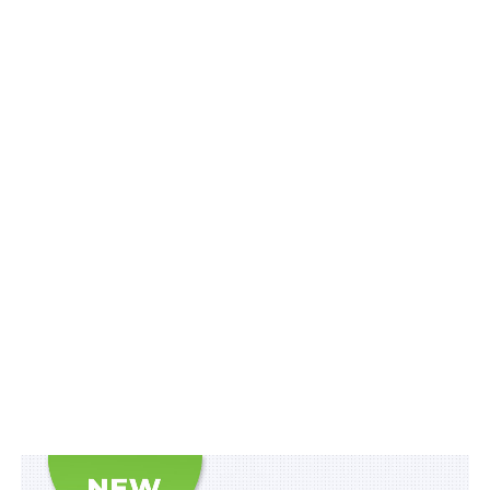
«Що є моїм пріоритетом як міністра на цій посаді? Ми
готуватимемося до запровадження накопичувальної
пенсійної системи», — сказала О. Жолнович в ефірі
національного телемарафону. Водночас, на думку
очільниці відомства, під час війни таку систему
запустити складно, але наголосила на необхідності
підготовки всіх інструментів. «У кращому випадку,
якщо все буде добре й ми закінчимо війну до того
часу, можемо говорити про невеликі суми
накопичення вже з 2024 року», — зазначила вона.
Іншим пріоритетом міністр назвала розвиток
соціальних послуг на рівні європейських стандартів,
зокрема для людей похилого віку та дітей.
Міністерство також працюватиме в напрямку
забезпечення засобами реабілітації тих, хто цього
потребує. Крім того, серед пріоритетів Оксана
Жолнович назвала цифровізацію соціальної сфери.