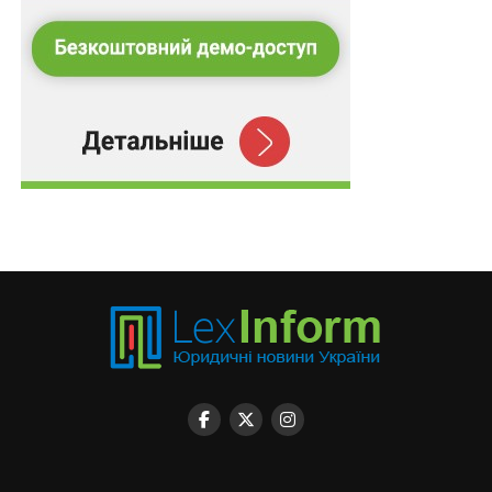
захисту. Зміни набули чинності 1 лютого 2022 року.
NB-2! Необхідність вичерпання всіх національних
засобів захисту можна скоріше назвати золотим
правилом, аніж засадою, викарбованою на камені.
Комісія й Суд неодноразово підкреслювали, що це
правило слід застосовувати з певною гнучкістю і без
зайвого формалізму, виходячи з конкретних обставин
захисту прав людини. Суд повинен реалістично
оцінювати не лише формальні засоби захисту, наявні
в національній правовій системі, а й загальний
правовий та політичний контекст, а також особисті
обставини заявника.
Джерело:
Юридичний вісник України
Схожі статті: