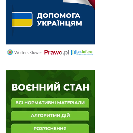
Комітет Міністрів РЄ продовжить нагляд за
виконанням рішень та умов дружнього
врегулювання, які російська федерація зобов’язана
виконувати. рф продовжить брати участь у засіданнях
Комітету Міністрів, коли він здійснює нагляд за
виконанням судових рішень з метою надання та
отримання інформації щодо судових рішень, де вона
є державою-відповідачем або державою-заявником,
без права участі в прийнятті комітетом рішень і
голосуванні.
Таким чином, з огляду на зміст резолюцій подати
скаргу проти росії до ЄСПЛ можна буде й після 16
вересня 2022 року, оскільки денонсація не звільняє
державу від її зобов’язань за Конвенцією з прав
людини стосовно будь-якого діяння, яке вбачається
порушенням таких зобов’язань і могло бути здійснене
нею до дати, від якої денонсація набирає чинності.