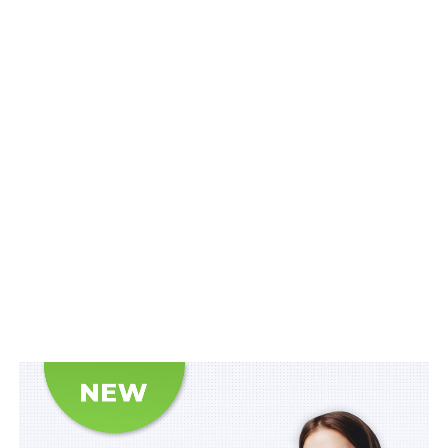
надбанням, а також
сприяння економічному
та соціальному прогресу. Кожен член Ради Європи
обов’язково повинен визнати принципи
верховенства права та здійснення прав людини й
основних свобод всіма особами, які знаходяться під
його юрисдикцією, а також відверто та ефективно
працювати для досягнення мети Ради.
Читайте також
:
Почути Донбас: чого
вимагає Україна на процесі в ЄСПЛ щодо
злочинів Кремля?
Як наслідок, у разі грубого порушення такого
обов’язку Комітет Міністрів може прийняти рішення
про припинення членства держави-порушниці в
організації. Такою й була реакція на дії росії у зв’язку
з повномасштабним вторгненням на територію
України.