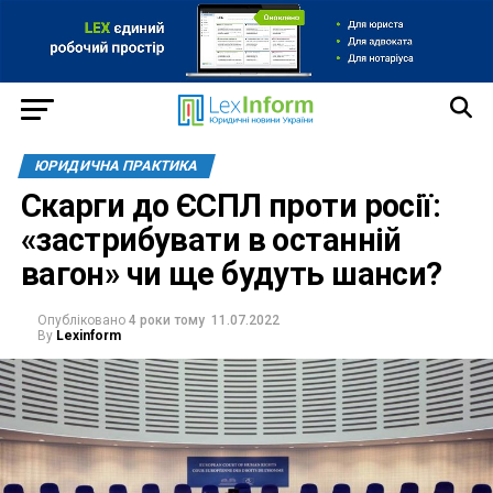
ЮРИДИЧНА ПРАКТИКА
Скарги до ЄСПЛ проти росії:
«застрибувати в останній
вагон» чи ще будуть шанси?
Опубліковано
4 роки тому
11.07.2022
By
Lexinform