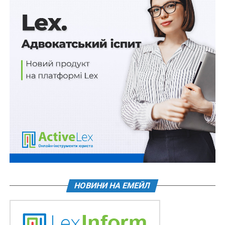
Хронологія подій
У березні Комітет Міністрів прийняв Резолюцію про
те, що рф припиняє бути членом Ради Європи з 16
березня 2022 року. Двадцять другого березня
відповідну Резолюцію прийняв і ЄСПЛ (Resolution of
the European Court of Human Rights on the consequences
of the cessation of membership of the Russian Federation
to the Council of Europe in light of Article 58 of the
European Convention on Human Rights), якою визначив,
що:
російська федерація перестає бути високою
Договірною Стороною Конвенції [Конвенції
НОВИНИ НА ЕМЕЙЛ
про захист прав людини і основоположних
свобод] 16 вересня 2022 р.;
Суд залишається компетентним розглядати