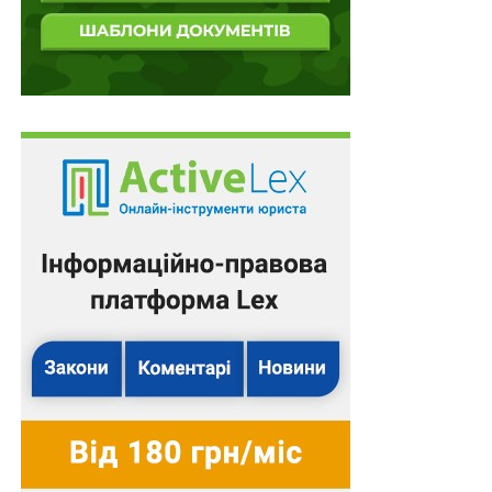
Однак
потрібно
усвідомлювати, що росія в тому вигляді, якою вона є
зараз, не буде виконувати прийняті рішення, але у
довгостроковій перспективі, коли рф захоче
повернутися до Ради Європи, то виконання рішень
ЄСПЛ стане однією з вимог.
NB-1! Протокол № 15 до Конвенції скорочує з 6 до 4
місяців строк для подання заяви до Суду після
остаточного національного рішення, прийнятого в
рамках вичерпання національних засобів правового