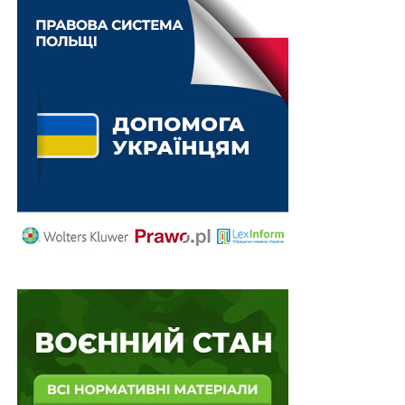
плати, з якої здійснюється нарахування. Важливо
пам’ятати, що навіть незначні неточності можуть
призвести до суттєвої різниці в розмірі виплат.
Наприклад, у разі, якщо ПФУ не врахував окремі
періоди трудової діяльності, не було проведено
перерахунку на підставі нових документів, це можна
оскаржити в суді. Звісно, для цього необхідно
підготувати конкретні докази: довідки про розмір
заробітної плати, медичні документи, які
підтверджують ваші періоди працевлаштування чи
перебування в декреті. Практика доводить, що в разі
наявності підтверджень, суди можуть приймати
рішення на користь заявника, навіть якщо іноді
здається, що позиція ПФУ непорушна.
Перерахунок пенсії: чому часто не враховуються
нові довідки?
Для багатьох військових пенсіонерів одним із