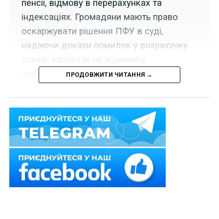
пенсії, відмову в перерахунках та
індексаціях. Громадяни мають право
оскаржувати рішення ПФУ в суді,
надаючи докази помилок у розрахунку
стажу, зарплати чи відмови у
перерахунку пенсії.
ПРОДОВЖИТИ ЧИТАННЯ →
Верховний Суд
зобов’язав
Пенсійний фонд
здійснити
коректний
розрахунок
розміру індексації
пенсії із
застосуванням