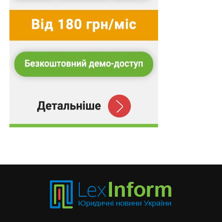
якщо Пенсійний фонд не врахував ці документи під
час проведення перерахунку, пенсіонери мають
право вимагати коригування нарахувань.
Враховуючи, що військові пенсії часто є значними,
такий перерахунок може суттєво змінити розмір
виплат, а отже, й покращити фінансове становище
пенсіонера. Якщо такі перерахунки не відбуваються
своєчасно, пенсіонер має право звернутися до суду з
вимогою про проведення коригування на основі
нових документів.
Чи справедливо обмежено право на індексацію?
Одна з найбільш складних та суперечливих тем −
індексація пенсій. В Україні існує законодавче
обмеження щодо того, що пенсії, призначені за
останні три роки, не підлягають індексації на повну
суму. Відповідно до постанов Кабміну, це правило
було введено через те, що пенсії, призначені в цей