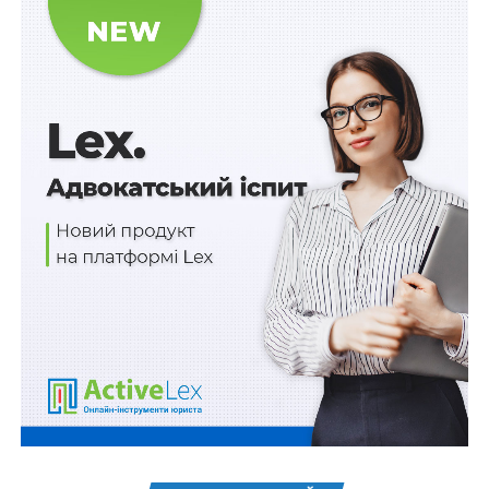
законом, та неоскарження дій фонду
спадкодавцем не позбавляє можливості її
успадкування
Проте, попри встановлені принципи, дотримання цих
норм на практиці виявляється нелегким завданням.
Як і в багатьох інших правових сферах, виникають
численні суперечності, що мають не тільки правовий,
але й моральний вимір, адже пенсія для багатьох
людей – це не просто грошова допомога, а плата за
багаторічну працю.
Пенсія − це не просто соціальний платіж, це результат
багаторічної праці та інвестицій у своє майбутнє. Та
коли приходить час отримувати заслужене, нерідко
виникають ситуації, коли нарахована сума не
відповідає нашим очікуванням. І тут важливо
пам’ятати: кожен громадянин має право захистити
свої інтереси, навіть якщо справа стосується органів