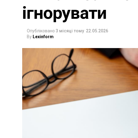
ігнорувати
Опубліковано
3 місяці тому
22.05.2026
By
Lexinform