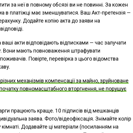
тити за неї в повному обсязі ви не повинні. За кожен
ма в платіжці має зменшуватися. Ваш Акт-претензія —
рахунку. Додайте копію акта до заяви на
відповіді.
а ваші акти відповідають відписками — час залучати
. Вони мають повноваження штрафувати
оживачів. Повірте, перевірка з цього відомства
аву.
різних механізмів компенсації за майно, зруйноване
ля початку повномасштабного вторгнення, не порушує
карги працюють краще. 10 підписів від мешканців
дивідуальна заява. Фото/відеофіксація. Знімайте колір
у кімнаті. Додавайте ці матеріали (посиланням на