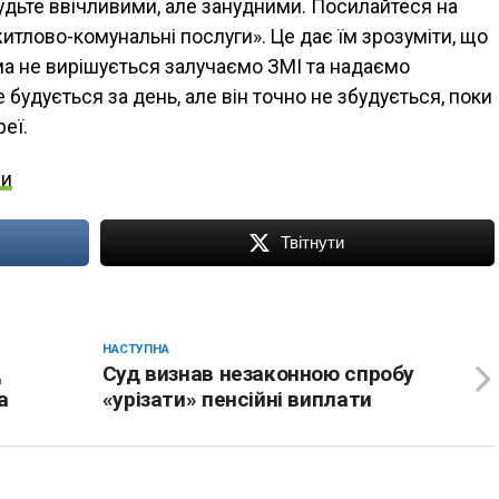
удьте ввічливими, але занудними. Посилайтеся на
житлово-комунальні послуги». Це дає їм зрозуміти, що
ма не вирішується залучаємо ЗМІ та надаємо
 будується за день, але він точно не збудується, поки
еї.
ни
Твітнути
НАСТУПНА
д
Суд визнав незаконною спробу
а
«урізати» пенсійні виплати