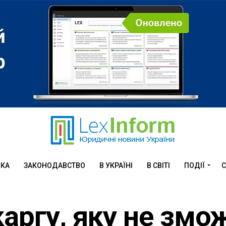
ИКА
ЗАКОНОДАВСТВО
В УКРАЇНІ
В СВІТІ
ПОДІЇ
С
каргу, яку не змо