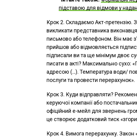
підставою для відмови у надан
Крок 2. Складаємо Акт-претензію. 
викликати представника виконавця 
письмово або телефоном. Він має з
прийшов або відмовляється підпису
підписали ви та ще мінімум двоє су
писати в акті? Максимально сухо: «П
адресою (…). Температура води/ пов
послуги та провести перерахунок».
Крок 3. Куди відправляти? Рекоме
керуючої компанії або постачальник
офіційний е-мейл для звернень гром
це створює додатковий тиск «згори
Крок 4. Вимога перерахунку. Закон