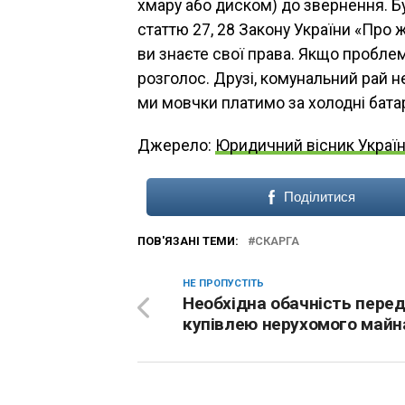
хмару або диском) до звернення. Б
статтю 27, 28 Закону України «Про 
ви знаєте свої права. Якщо пробле
розголос. Друзі, комунальний рай не
ми мовчки платимо за холодні батар
Джерело:
Юридичний вісник Украї
Поділитися
ПОВ'ЯЗАНІ ТЕМИ:
СКАРГА
НЕ ПРОПУСТІТЬ
Необхідна обачність пере
купівлею нерухомого майн