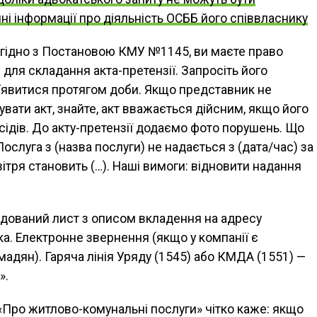
ні інформації про діяльність ОСББ його співвласнику
Згідно з Постановою КМУ №1145, ви маєте право
для складання акта-претензії. Запросіть його
’явитися протягом доби. Якщо представник не
вати акт, знайте, акт вважається дійсним, якщо його
сідів. До акту-претензії додаємо фото порушень. Що
ослуга з (назва послуги) не надається з (дата/час) за
ітря становить (…). Наші вимоги: відновити надання
ндований лист з описом вкладення на адресу
а. Електронне звернення (якщо у компанії є
адян). Гаряча лінія Уряду (1545) або КМДА (1551) —
».
 «Про житлово-комунальні послуги» чітко каже: якщо