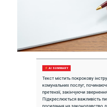
AI SUMMARY
Текст містить покрокову інстру
комунальних послуг, починаючи
претензії, закінчуючи звернен
Підкреслюється важливість пис
посилання на законодавство д