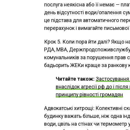
послуга неякісна або її немає — пла
день відсутності води/опалення су
це підстава для автоматичного пере
перерахунок і вимагайте письмової 
Крок 5. Коли пора йти далі? Якщо н
РДА, МВА, Держпродспоживслужбу
комунальників за порушення прав сп
бадьорить ЖЕКи краще за ранкову к
Читайте також:
Застосування 
внаслідок агресії рф до і піс
принципу рівності громадян
Адвокатські хитрощі: Колективні с
будинку важать більше, ніж одна ін
води, цвіль на стінах чи термометр 