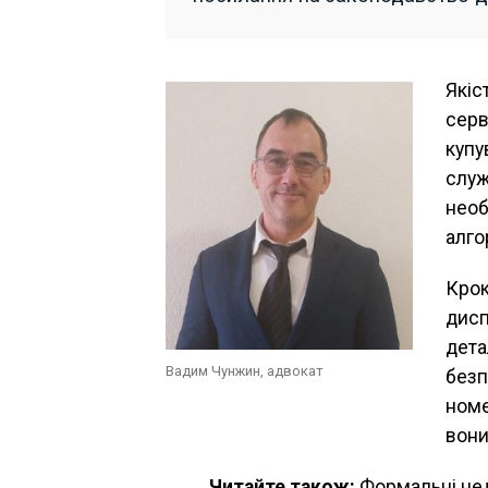
Якіс
серв
купу
служ
необ
алго
Крок
дисп
дета
Вадим Чунжин, адвокат
безп
номе
вони
Читайте також:
Формальні нед