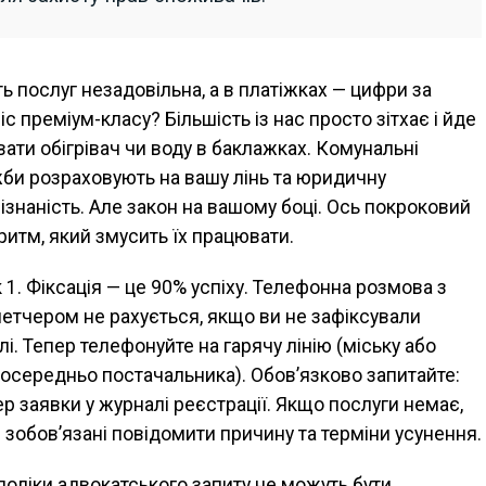
ть послуг незадовільна, а в платіжках — цифри за
іс преміум-класу? Більшість із нас просто зітхає і йде
вати обігрівач чи воду в баклажках. Комунальні
би розраховують на вашу лінь та юридичну
ізнаність. Але закон на вашому боці. Ось покроковий
ритм, який змусить їх працювати.
 1. Фіксація — це 90% успіху. Телефонна розмова з
етчером не рахується, якщо ви не зафіксували
лі. Тепер телефонуйте на гарячу лінію (міську або
осередньо постачальника). Обов’язково запитайте:
р заявки у журналі реєстрації. Якщо послуги немає,
 зобов’язані повідомити причину та терміни усунення.
оліки адвокатського запиту не можуть бути