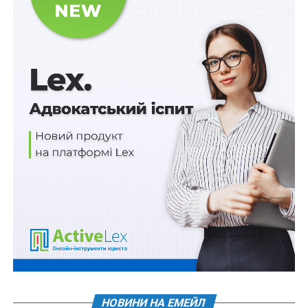
ПОВ'ЯЗАНІ ТЕМИ:
НАКАЗ МІНІСТЕРСТВА ВНУТРІШНІХ СПРАВ УКРАЇНИ
НАСТУПНА
Зменшено винагороду за торги арештованим
майном
НЕ ПРОПУСТІТЬ
Контрактники зможуть звільнятися до
закінчення особливого періоду
НОВИНИ НА ЕМЕЙЛ