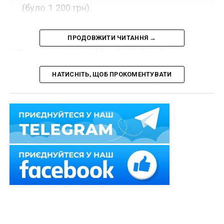
(було 1 200 грн).
ПРОДОВЖИТИ ЧИТАННЯ →
Набрав чинності наказ Міністерства внутрішніх справ
України «Про внесення змін до Інструкції про
порядок та умови виплати винагороди особам
НАТИСНІТЬ, ЩОБ ПРОКОМЕНТУВАТИ
рядового і начальницького складу служби цивільного
захисту за безпосередню участь в антитерористичній
операції, інших заходах в умовах особливого періоду»
від 3 травня 2018 р. № 363.
Внесено зміни до п. 1 Інструкції № 385, згідно із
якими розмір винагороди для працівників служби
цивільного захисту складатиме:
у районах бойового зіткнення – 10 000,00 грн
(раніше 4 200,00 грн);
у інших районах проведення АТО – 4 500,00 грн