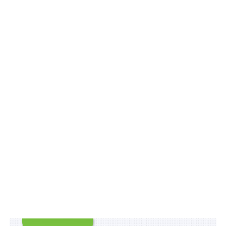
(раніше 1 200,00 грн).
Схожі статті:
До 51 000 грн штрафу за торгівлю продуктами
зі значним вмістом цукру, солі або жиру біля…
Витяг з Реєстру актів цивільного стану можна
отримати через Дію
70 000 грн бойових прикордонникам
200 000 грн підйомних молодим лікарям
виплатять не в усіх регіонах
Ветерани, які втратили зір, зможуть подати
заяву на отримання 95 000 грн допомоги до
31…