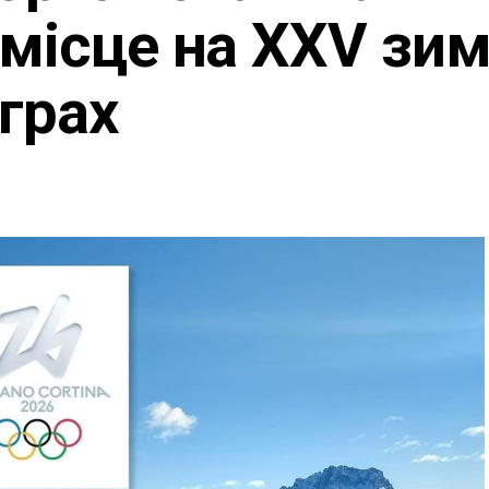
 місце на ХХV зи
іграх