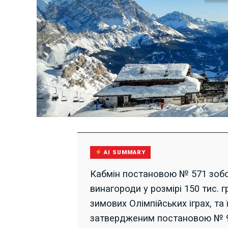
AI SUMMARY
Кабмін постановою № 571 зобо
винагороди у розмірі 150 тис. 
зимових Олімпійських іграх, та 
затвердженим постановою № 91