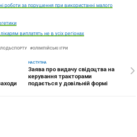
ні роботи за порушення при використанні малого
ергетики
ікарям виплатять не в усіх регіонах
ЛОДЬСПОРТУ
ОЛІМПІЙСЬКІ ІГРИ
НАСТУПНА
Заява про видачу свідоцтва на
керування тракторами
заходи
подається у довільній формі