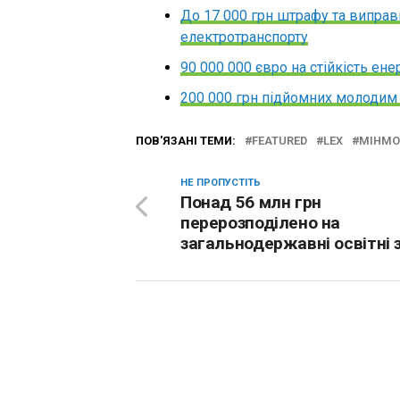
До 17 000 грн штрафу та виправ
електротранспорту
90 000 000 євро на стійкість ен
200 000 грн підйомних молодим л
ПОВ'ЯЗАНІ ТЕМИ:
FEATURED
LEX
МІНМО
НЕ ПРОПУСТІТЬ
Понад 56 млн грн
перерозподілено на
загальнодержавні освітні 