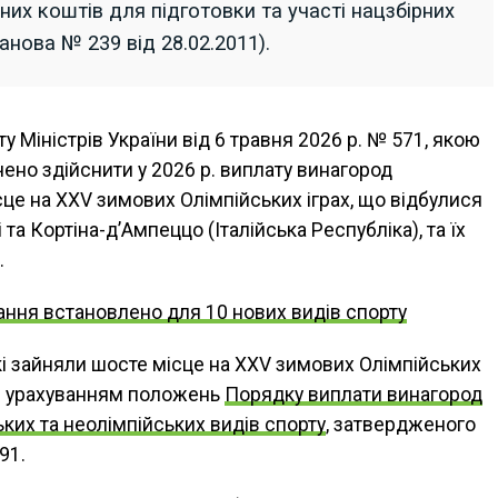
х коштів для підготовки та участі нацзбірних
нова № 239 від 28.02.2011).
у Міністрів України від 6 травня 2026 р. № 571, якою
чено здійснити у 2026 р. виплату винагород
це на ХХV зимових Олімпійських іграх, що відбулися
і та Кортіна-д’Ампеццо (Італійська Республіка), та їх
.
ння встановлено для 10 нових видів спорту
і зайняли шосте місце на ХХV зимових Олімпійських
я з урахуванням положень
Порядку виплати винагород
ких та неолімпійських видів спорту
, затвердженого
91.