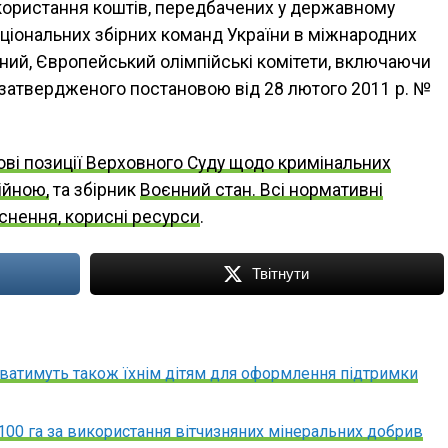
ористання коштів, передбачених у державному
аціональних збірних команд України в міжнародних
ний, Європейський олімпійські комітети, включаючи
ах, затвердженого постановою від 28 лютого 2011 р. №
ві позиції Верховного Суду щодо кримінальних
ійною,
та збірник
Воєнний стан. Всі нормативні
яснення, корисні ресурси
.
Твітнути
аватимуть також їхнім дітям для оформлення підтримки
100 га за використання вітчизняних мінеральних добрив