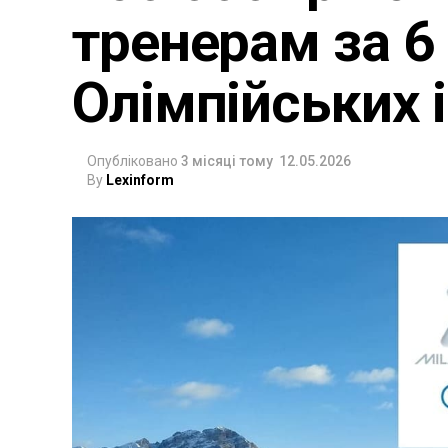
тренерам за 6
Олімпійських 
Опубліковано
3 місяці тому
12.05.2026
By
Lexinform