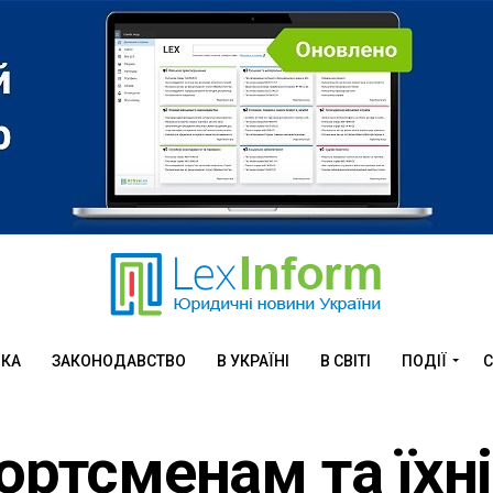
ИКА
ЗАКОНОДАВСТВО
В УКРАЇНІ
В СВІТІ
ПОДІЇ
С
портсменам та їхн