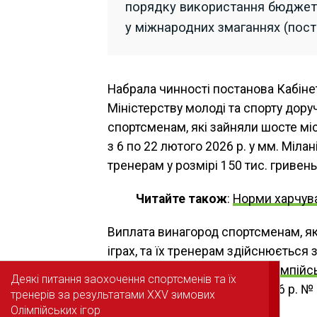
порядку використання бюджетни
у міжнародних змаганнях (поста
Набрала чинності постанова Кабінет
Міністерству молоді та спорту дору
спортсменам, які зайняли шосте міс
з 6 по 22 лютого 2026 р. у мм. Мілан
тренерам у розмірі 150 тис. гривень
Читайте також
:
Норми харчува
Виплата винагород спортсменам, як
іграх, та їх тренерам здійснюєтьс
спортсменам і тренерам з олімпійсь
Деякі питання заохочення спортсменів та їх
Деякі питання заохочення спортсменів та їх
постановою від 4 лютого 2016 р. № 
тренерів за результатами ХХV зимових
тренерів за результатами ХХV зимових
Олімпійських ігор
Олімпійських ігор