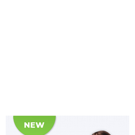
0453600000
Бюджет
Пушкарівський ліцей
Верхньодніпровської
Верхньодніпровської
міської
міської ради
територіальної
громади
2051700000
Бюджет Лозівської
комунальний заклад
міської
«Лозівський ліцей №
територіальної
12» Лозівської