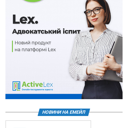
громади
міської ради
Харківської області
Усього
Також зверніть увагу на
Правові позиції Верховного
Суду щодо кримінальних правопорушень, пов’язаних
з війною,
та збірник
Воєнний стан. Всі нормативні
матеріали, алгоритми дій, роз’яснення, корисні
ресурси
.
НОВИНИ НА ЕМЕЙЛ