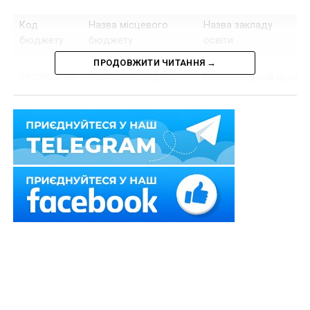
Код
Назва місцевого
Назва закладу
бюджету
бюджету
освіти
ПРОДОВЖИТИ ЧИТАННЯ →
0810000000
Обласний бюджет
Біленьківський ліцей
Запорізької області
«Лідер»
Біленьківської
сільської ради
Запорізького району
Запорізької області