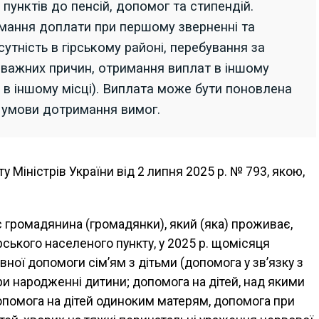
пунктів до пенсій, допомог та стипендій.
имання доплати при першому зверненні та
сутність в гірському районі, перебування за
оважних причин, отримання виплат в іншому
 в іншому місці). Виплата може бути поновлена
а умови дотримання вимог.
 Міністрів України від 2 липня 2025 р. № 793, якою,
с громадянина (громадянки), який (яка) проживає,
рського населеного пункту, у 2025 р. щомісяця
вної допомоги сім’ям з дітьми (допомога у зв’язку з
ри народженні дитини; допомога на дітей, над якими
допомога на дітей одиноким матерям, допомога при