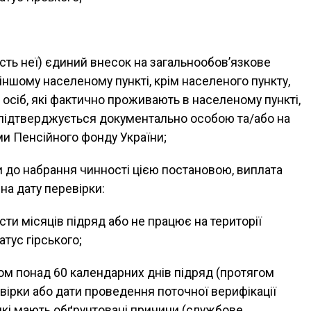
сть неї) єдиний внесок на загальнообов’язкове
іншому населеному пункті, крім населеного пункту,
м осіб, які фактично проживають в населеному пункті,
о підтверджується документально особою та/або на
ами Пенсійного фонду України;
и до набрання чинності цією постановою, виплата
на дату перевірки:
ти місяців підряд або не працює на території
тус гірського;
ом понад 60 календарних днів підряд (протягом
евірки або дати проведення поточної верифікації
, які мають обґрунтовані причини (службове