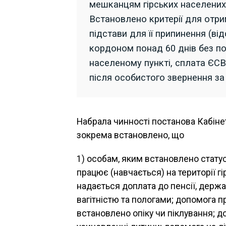
мешканцям гірських населених 
Встановлено критерії для отр
підстави для її припинення (від
кордоном понад 60 днів без п
населеному пункті, сплата ЄСВ
після особистого звернення з
Набрала чинності постанова Кабінету
зокрема встановлено, що
1) особам, яким встановлено стату
працює (навчається) на території гі
надається доплата до пенсії, держа
вагітністю та пологами; допомога п
встановлено опіку чи піклування; 