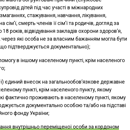
упровід дітей під час участі в міжнародних
 змаганнях, стажування, навчання, лікування,
 сім’ї, смерть членів її сім’ї та родичів, догляд за
18 років, відвідування закладів охорони здоров’я,
, через які особа не за власним бажанням могла бути
 що підтверджується документально);
омогу в іншому населеному пункті, крім населеного
го;
еї) єдиний внесок на загальнообов’язкове державне
еленому пункті, крім населеного пункту, якому
, які фактично проживають в населеному пункті, якому
ерджується документально особою та/або на підставі
йного фонду України;
вання внутрішньо переміщеної особи за кордоном