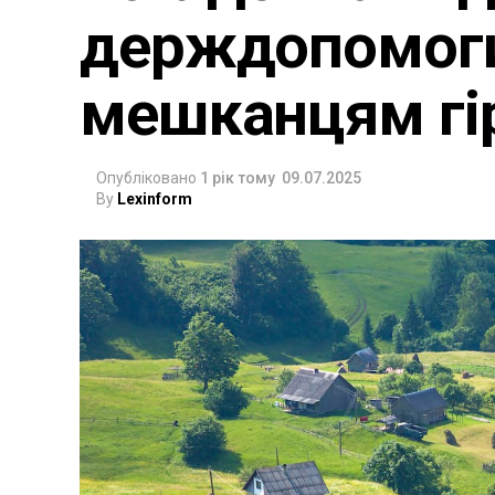
держдопомоги 
мешканцям гір
Опубліковано
1 рік тому
09.07.2025
By
Lexinform