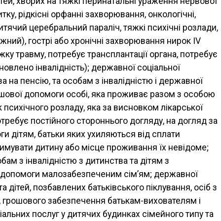
тей, хворих на тяжкі перинатальні ураження нервової
ку, рідкісні орфанні захворювання, онкологічні,
тячий церебральний параліч, тяжкі психічні розлади,
ежний), гострі або хронічні захворювання нирок IV
яжку травму, потребує трансплантації органа, потребує
новлено інвалідність); державної соціальної
а на пенсію, та особам з інвалідністю і державної
ошової допомоги особі, яка проживає разом з особою
ок психічного розладу, яка за висновком лікарської
отребує постійного стороннього догляду, на догляд за
и дітям, батьки яких ухиляються від сплати
римувати дитину або місце проживання їх невідоме;
ам з інвалідністю з дитинства та дітям з
ї допомоги малозабезпеченим сім’ям; державної
та дітей, позбавлених батьківського піклування, осіб з
стю, грошового забезпечення батькам-вихователям і
альних послуг у дитячих будинках сімейного типу та