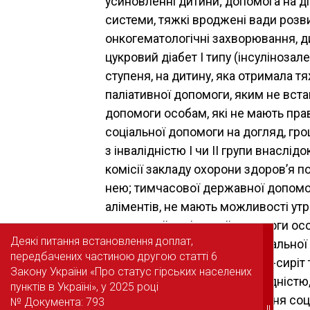
усиновленні дитини; допомога на ді
системи, тяжкі вроджені вади розвит
онкогематологічні захворювання, ди
цукровий діабет I типу (інсулінозал
ступеня, на дитину, яка отримала т
паліативної допомоги, яким не вста
допомоги особам, які не мають прав
соціальної допомоги на догляд, гр
з інвалідністю I чи II групи внаслід
комісії закладу охорони здоров’я п
нею; тимчасової державної допомог
аліментів, не мають можливості ут
державної соціальної допомоги особ
Деякі питання встановлення доплат,
Деякі питання встановлення доплат,
інвалідністю; державної соціально
передбачених частиною другою статті 6
передбачених частиною другою статті 6
соціальної допомоги на дітей-сиріт 
Закону України «Про статус гірських населених
Закону України «Про статус гірських населених
їх числа, у тому числі з інвалідні
пунктів в Україні», у 2025 році
пунктів в Україні», у 2025 році
прийомним батькам за надання соці
№ Документа: 793
№ Документа: 793
||
||