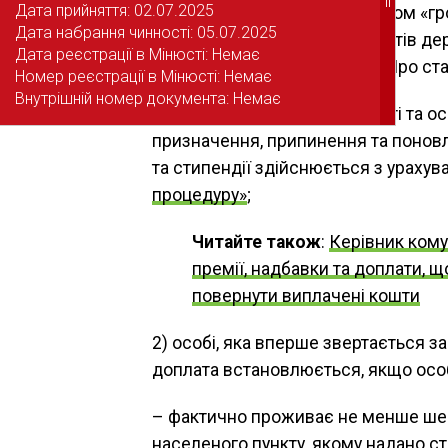
Дата прийняття: 02.07.2025
Дата прийняття: 02.07.2025
прийомних сім’ях за принципом «гро
Дата набрання чинності: 05.07.2025
Дата набрання чинності: 05.07.2025
фінансуються за рахунок коштів де
Дата реєстрації в Мінюсті: Немає
Дата реєстрації в Мінюсті: Немає
до
ч. 2 ст. 6
Закону України «Про стат
Номер реєстрації в Мінюсті: Немає
Номер реєстрації в Мінюсті: Немає
Внутрішній номер документа: Немає
Внутрішній номер документа: Немає
Прийняття, набрання чинності та о
призначення, припинення та поновл
та стипендії здійснюється з ураху
процедуру»
;
Читайте також
:
Керівник кому
премії, надбавки та доплати,
повернути виплачені кошти
2) особі, яка вперше звертається з
доплата встановлюється, якщо особ
– фактично проживає не менше шест
населеного пункту, якому надано ста