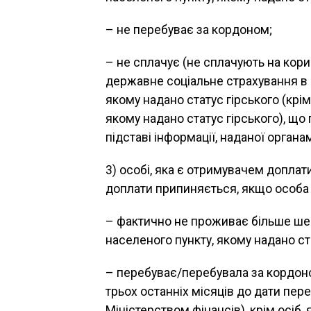
– не перебуває за кордоном;
– не сплачує (не сплачують на кори
державне соціальне страхування в 
якому надано статус гірського (крі
якому надано статус гірського), щ
підставі інформації, наданої орган
3) особі, яка є отримувачем доплат
доплати припиняється, якщо особа 
– фактично не проживає більше шес
населеного пункту, якому надано ста
– перебуває/перебувала за кордон
трьох останніх місяців до дати пер
Міністерством фінансів), крім осіб