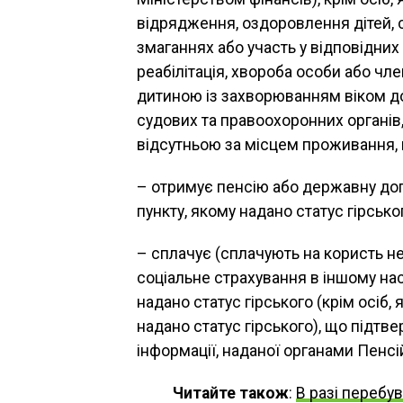
відрядження, оздоровлення дітей, с
змаганнях або участь у відповідних
реабілітація, хвороба особи або члена
дитиною із захворюванням віком до 
судових та правоохоронних органів
відсутньою за місцем проживання,
– отримує пенсію або державну доп
пункту, якому надано статус гірсько
– сплачує (сплачують на користь н
соціальне страхування в іншому нас
надано статус гірського (крім осіб
надано статус гірського), що підтв
інформації, наданої органами Пенсі
Читайте також
:
В разі перебу