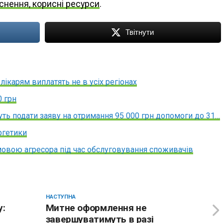
яснення, корисні ресурси
.
Твітнути
ікарям виплатять не в усіх регіонах
0 грн
жуть подати заяву на отримання 95 000 грн допомоги до 31…
ергетики
 мовою агресора під час обслуговування споживачів
НАСТУПНА
у:
Митне оформлення не
завершуватимуть в разі