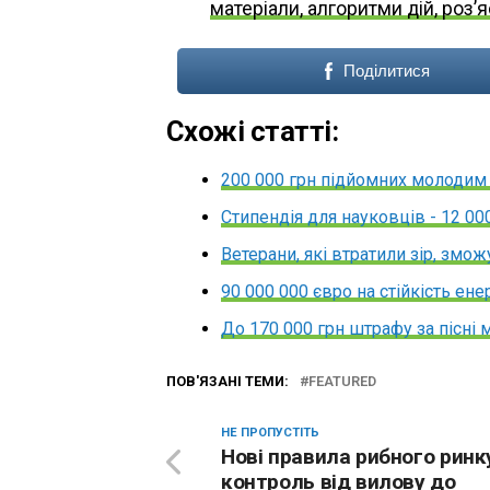
матеріали, алгоритми дій, роз’
Поділитися
Схожі статті:
200 000 грн підйомних молодим л
Стипендія для науковців - 12 00
Ветерани, які втратили зір, змо
90 000 000 євро на стійкість ен
До 170 000 грн штрафу за пісні
ПОВ'ЯЗАНІ ТЕМИ:
FEATURED
НЕ ПРОПУСТІТЬ
Нові правила рибного ринк
контроль від вилову до