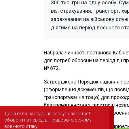
300 тис. грн на одну особу. С
віз, страхування, транспорт, 
зарахування на військову служ
діятиме на період воєнного ста
Набрала чинності постанова Кабінет
для потреб оборони на період дії п
№ 872.
Затверджено Порядок надання посл
(оформлення документів, що посвідч
транспортування тощо) для проходж
без громадянства з території іноз
період дії правового режиму воєнно
Деякі питання надання послуг для потреб
Деякі питання надання послуг для потреб
оборони на період дії правового режиму
оборони на період дії правового режиму
воєнного стану
воєнного стану
Читайте також:
Не поширюєтьс