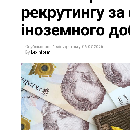
рекрутингу з
іноземного д
Опубліковано
1 місяць тому
06.07.2026
By
Lexinform