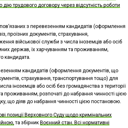
о дію трудового договору через відсутність роботи
, пов’язаних з перевезенням кандидатів (оформлення
із, проїзних документів, страхування,
ення військової служби з числа іноземців або осіб
емних держав, їх харчуванням та проживанням,
го кандидата.
ревезенням кандидатів (оформлення документів, що
окументів, страхування, транспортування тощо) для
сла іноземців або осіб без громадянства з території
та проживанням, розпочаті до набрання чинності цією
у, що діяв до набрання чинності цією постановою.
ві позиції Верховного Суду щодо кримінальних
ійною,
та збірник
Воєнний стан. Всі нормативні