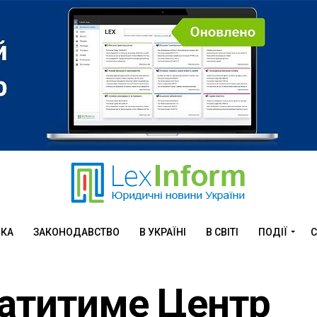
ИКА
ЗАКОНОДАВСТВО
В УКРАЇНІ
В СВІТІ
ПОДІЇ
С
латитиме Центр