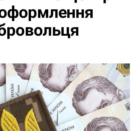
а оформлення
обровольця