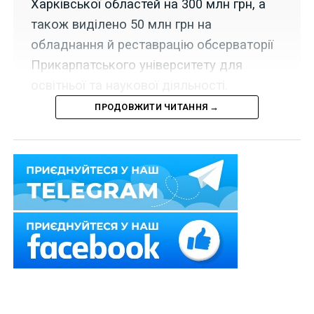
Харківської областей на 300 млн грн, а
також виділено 50 млн грн на
обладнання й реставрацію обсерваторії
Прикарпатського університету для
освітньої та наукової діяльності.
ПРОДОВЖИТИ ЧИТАННЯ →
Набрала чинності постанова Кабінету Міністрів
України від 16 липня 2025 р. № 891, якою у межах
загального обсягу бюджетних призначень,
передбачених Міністерству освіти і науки за
спеціальним фондом державного бюджету на 2025
р., перерозподілено видатки державного бюджету
шляхом:
1) зменшення обсягу видатків розвитку за
бюджетною програмою «Освітня субвенція з
державного бюджету місцевим бюджетам» на суму