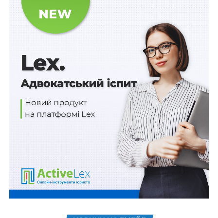
«Підготовка кадрів закладами вищої освіти та
забезпечення діяльності їх баз практики» на суму
50000 тис. гривень для придбання обладнання та
реставрації будівлі обсерваторії на горі Піп Іван
Прикарпатського національного університету імені
Василя Стефаника (Івано-Франківська область,
Верховинський район, село Явірник, присілок
Погорілець, будинок 548) з метою створення
належних умов для провадження освітньої та
наукової діяльності, проходження здобувачами освіти
практик, проведення на високому рівні освітніх та
наукових заходів.
Також зверніть увагу
на
Правові позиції Верховного
Суду щодо кримінальних правопорушень, пов’язаних
з війною,
та збірник
Воєнний стан. Всі нормативні
матеріали, алгоритми дій, роз’яснення, корисні
ресурси
.