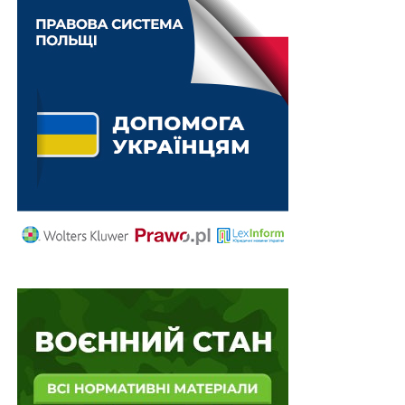
НАСТУПНА
Негайний аудит державних видатків для їх
максимального використання на оборону
НЕ ПРОПУСТІТЬ
Всю інформацію освітньої галузі консолідують в
Єдиній електронній базі