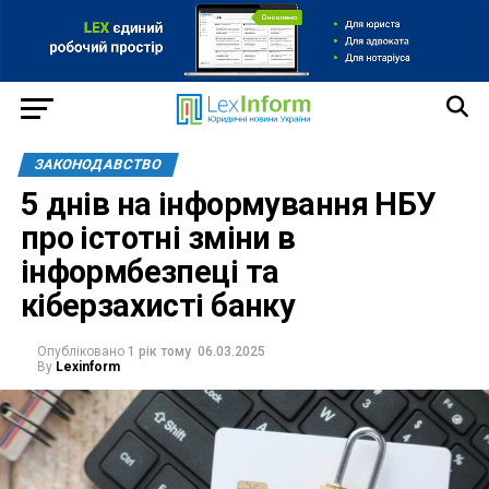
ЗАКОНОДАВСТВО
5 днів на інформування НБУ
про істотні зміни в
інформбезпеці та
кіберзахисті банку
Опубліковано
1 рік тому
06.03.2025
By
Lexinform