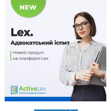
4) ухваленням рішення щодо запровадження нового
продукту або значних змін у діяльності банку, що
матимуть вплив на організацію інформаційної
безпеки та кіберзахисту банку;
5) ухваленням рішення щодо передачі на аутсорсинг
функцій із забезпечення інформаційної безпеки/
кіберзахисту банку або зміни постачальника таких
послуг.
Банк здійснює таке інформування шляхом подання
повідомлення засобами системи електронної пошти
Національного банку за формою згідно з
додатком 1
до цього Положення протягом п’яти робочих днів із
дня запровадження таких змін.
Внесено
зміни
й до
Положення про організацію
кіберзахисту в банківській системі України
,
затвердженого постановою від 12 серпня 2022 р. №