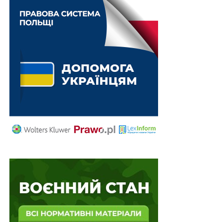
правових актів збільшено до 120 днів
Зміни щодо бронювання
військовозобов’язаних роз’яснив Уряд
20 днів на оцінку роботодавців для отримання
пільг за працевлаштування осіб з інвалідністю
ПОВ'ЯЗАНІ ТЕМИ:
FEATURED
LEX
БАНКИ
КІБЕРЗАХИСТ
НБУ
НАСТУПНА
Затверджено обов’язкові вимоги до засобів
інформатизації
НЕ ПРОПУСТІТЬ
Національний каталог цін на ліки
оновлюватимуть щомісяця