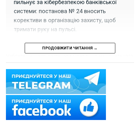
пильнує за кібербезпекою банківської
системи: постанова № 24 вносить
корективи в організацію захисту, щоб
тримати руку на пульсі.
ПРОДОВЖИТИ ЧИТАННЯ →
Набрала чинності постанова Правління Національного
банку України «Про затвердження Змін до деяких
нормативно-правових актів Національного банку
України з питань інформаційної безпеки та
кіберзахисту» від 25 лютого 2025 р.
№ 24
.
Серед іншого, розд. III Положення про здійснення
контролю за дотриманням банками вимог
законодавства з питань інформаційної безпеки,
кіберзахисту та електронних довірчих послуг,
затвердженого постановою від 16 січня 2021 р. № 4,
доповнено
п. 28-1
, згідно з яким банк зобов’язаний