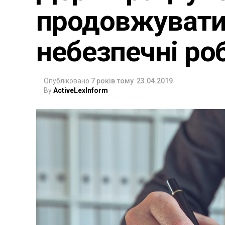
продовжувати 
небезпечні ро
Опубліковано
7 років тому
23.04.2019
By
ActiveLexInform