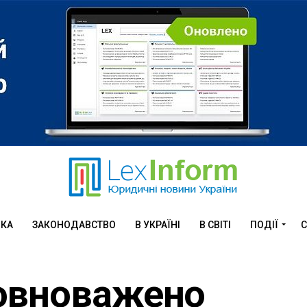
ИКА
ЗАКОНОДАВСТВО
В УКРАЇНІ
В СВІТІ
ПОДІЇ
С
овноважено