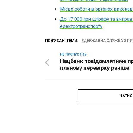
Місце роботи в органах викона
До 17 000 грн штрафу та виправ
електротранспорту
ПОВ'ЯЗАНІ ТЕМИ:
ДЕРЖАВНА СЛУЖБА З ПИ
НЕ ПРОПУСТІТЬ
Нацбанк повідомлятиме п
планову перевірку раніше
НАТИС