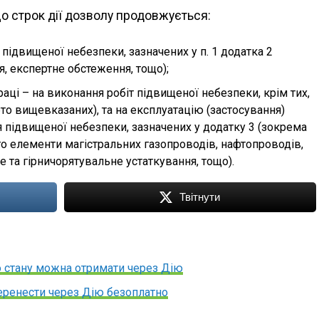
о строк дії дозволу продовжується:
підвищеної небезпеки, зазначених у п. 1 додатка 2
, експертне обстеження, тощо);
ці – на виконання робіт підвищеної небезпеки, крім тих,
обто вищевказаних), та на експлуатацію (застосування)
я підвищеної небезпеки, зазначених у додатку 3 (зокрема
го елементи магістральних газопроводів, нафтопроводів,
 та гірничорятувальне устаткування, тощо).
Твітнути
го стану можна отримати через Дію
ренести через Дію безоплатно