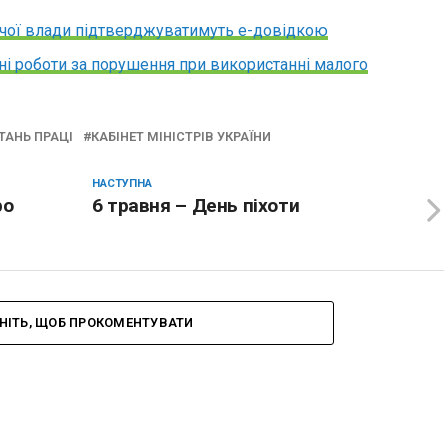
вчої влади підтверджуватимуть е-довідкою
ні роботи за порушення при використанні малого
ТАНЬ ПРАЦІ
КАБІНЕТ МІНІСТРІВ УКРАЇНИ
НАСТУПНА
ро
6 травня – День піхоти
НІТЬ, ЩОБ ПРОКОМЕНТУВАТИ