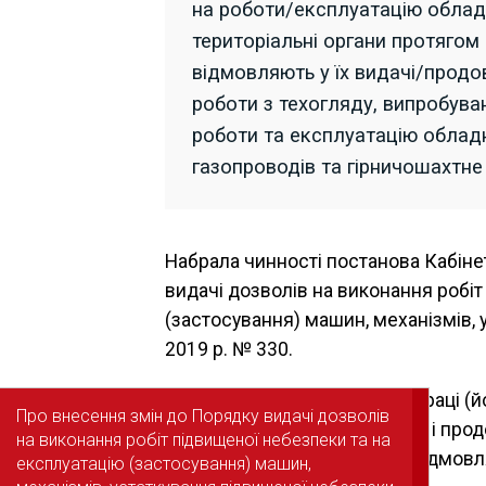
на роботи/експлуатацію обладн
територіальні органи протяго
відмовляють у їх видачі/прод
роботи з техогляду, випробувань
роботи та експлуатацію обладн
газопроводів та гірничошахтне
Набрала чинності постанова Кабіне
видачі дозволів на виконання робіт
(застосування) машин, механізмів, 
2019 р. № 330.
За уточненням у п. 10 Держпраці (й
Про внесення змін до Порядку видачі дозволів
Про внесення змін до Порядку видачі дозволів
не лише видаватиме, а також і прод
на виконання робіт підвищеної небезпеки та на
на виконання робіт підвищеної небезпеки та на
підвищеної небезпеки, або відмовл
експлуатацію (застосування) машин,
експлуатацію (застосування) машин,