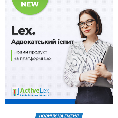
Схожі статті:
Компенсація бізнесу за пошкоджене/знищене
через війну обладнання
Обладнання автономної генерації
включатимуть до Національного резерву
3 млрд грн на обладнання розподіленої
теплової генерації
ПОВ'ЯЗАНІ ТЕМИ:
КІБЕРЗАХИСТ
НАСТУПНА
Спадкову справу можуть вести кілька нотаріусів
НЕ ПРОПУСТІТЬ
НБУ зменшив ліміти відкритої валютної позиції
НОВИНИ НА ЕМЕЙЛ