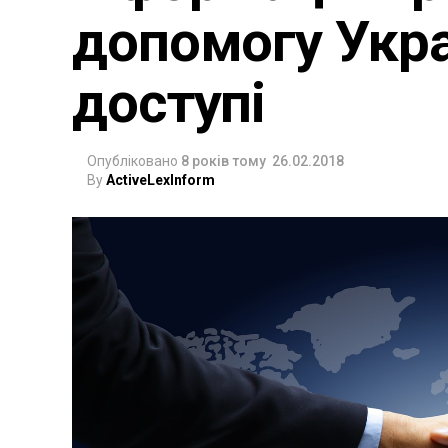
допомогу Укра
доступі
Опубліковано
8 років тому
26.02.2018
By
ActiveLexInform