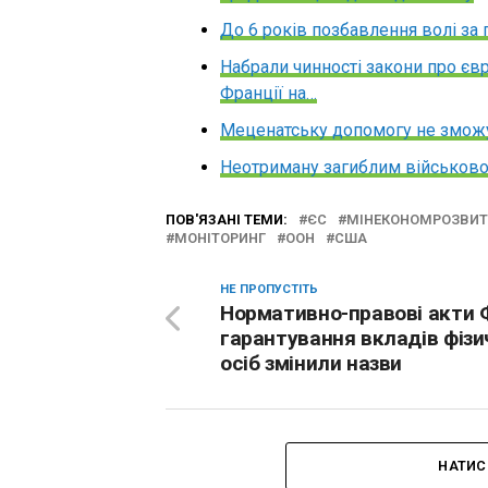
До 6 років позбавлення волі за
Набрали чинності закони про єв
Франції на…
Меценатську допомогу не зможу
Неотриману загиблим військов
ПОВ'ЯЗАНІ ТЕМИ:
ЄС
МІНЕКОНОМРОЗВИТ
МОНІТОРИНГ
ООН
США
НЕ ПРОПУСТІТЬ
Нормативно-правові акти 
гарантування вкладів фізи
осіб змінили назви
НАТИС