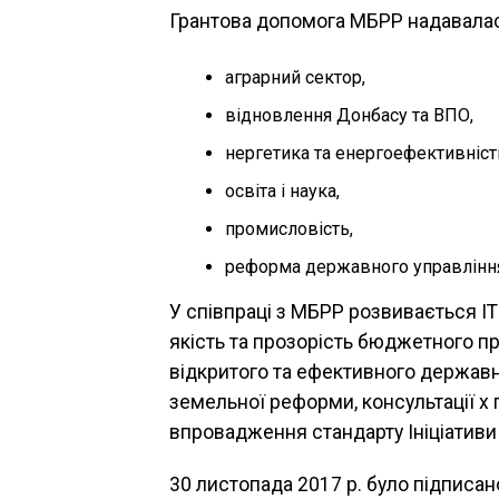
Грантова допомога МБРР надавала
аграрний сектор,
відновлення Донбасу та ВПО,
нергетика та енергоефективніст
освіта і наука,
промисловість,
реформа державного управління 
У співпраці з МБРР розвивається І
якість та прозорість бюджетного п
відкритого та ефективного державн
земельної реформи, консультації х 
впровадження стандарту Ініціативи 
30 листопада 2017 р. було підписа