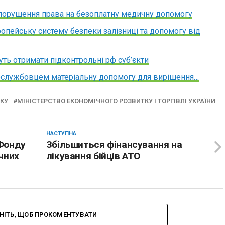
 порушення права на безоплатну медичну допомогу
ропейську систему безпеки залізниці та допомогу від
ть отримати підконтрольні рф суб’єкти
ослужбовцем матеріальну допомогу для вирішення…
КУ
МІНІСТЕРСТВО ЕКОНОМІЧНОГО РОЗВИТКУ І ТОРГІВЛІ УКРАЇНИ
НАСТУПНА
Фонду
Збільшиться фінансування на
чних
лікування бійців АТО
НІТЬ, ЩОБ ПРОКОМЕНТУВАТИ