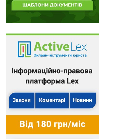
Посвідчення на повернення в Україну
оформлять народженим на тимчасово
окупованих територіях
Нацгвардія, Держприкордонслужба та
Нацполіція закуповуватимуть оборонні товари
через «DOT-Chain»
Міжнародні автомобільні перевезення з
Марокко
Військовозобов’язаний громадянин України,
який народився в іншій державі та має іншу…
ПОВ'ЯЗАНІ ТЕМИ:
FEATURED
ВЕРХОВНА РАДА УКРАЇНИ
МІЖНАРОДНА ОБОРОННА КОМПАНІЯ
НАСТУПНА
Угоду про технічне та фінансове співробітництво
з Люксембургом ратифікують