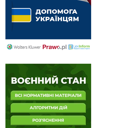
8) оборонні послуги країнам – союзникам України у
визначеному законодавством порядку.
Міжнародна оборонна компанія матиме право
надавати оборонні послуги виключно за умови, що
вони не суперечать зовнішній та внутрішній політиці
України.
Читайте також збірник
Воєнний стан. Всі
нормативні матеріали, алгоритми дій,
роз’яснення, корисні ресурси
Схожі статті:
900 млн грн гранту на оборонні розробки - не
лише резидентам