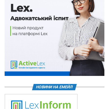
та законної діяльності, а також життю і здоров’ю
працівників таких юридичних осіб шляхом
запобігання або недопущення негативного
безпосереднього впливу факторів (діяльності або
бездіяльності) протиправного характеру;
Читайте також:
Законодавці готуються скасувати
покарання за зберігання та виготовлення зброї
3) охорона майна та майнових прав – діяльність з
організації та практичного здійснення заходів
охорони, спрямованих на забезпечення
недоторканності, цілісності визначених власником і
належних йому будівель, споруд, земельних ділянок
(територій), акваторій, транспортних засобів, валютних
цінностей, цінних паперів та іншого рухомого і
НОВИНИ НА ЕМЕЙЛ
нерухомого майна з метою запобігання та/або
недопущення чи припинення протиправних дій щодо
нього, для збереження його фізичного стану,