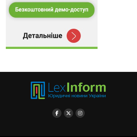
НЕ ПРОПУСТІТЬ
Заяви для розрахунку квот з культивування
коноплі подаються до 10 травня