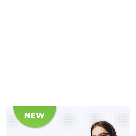
оборонних послуг, а також приймає участь у
здійсненні оборонних заходів.
Міжнародна оборонна компанія на підставі отриманої
у встановленому порядку ліцензії надаватиме за
межами території України такі оборонні послуги:
1) організація та практичне здійснення заходів
безпеки, оборони та навчання, спрямованих на
забезпечення особистої безпеки, життя та здоров’я
індивідуально визначених фізичних осіб (або групи
осіб) шляхом запобігання або недопущення
негативного безпосереднього впливу факторів
(діяльності або бездіяльності) протиправного
характеру;
2) організація та практичне здійснення заходів
безпеки, оборони та навчання, спрямованих на
забезпечення безпеки юридичних осіб, їх існуванню