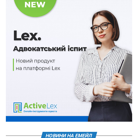
угод в торговельно-інформаційних системах
Bloomberg, Thomson Reuters тощо.
Новий функціонал передбачає можливість для
учасників ринку миттєво укладати угоди з купівлі-
продажу іноземної валюти шляхом вибору
найкращого з анонімних котирувань, наявного в
функціоналі в певний момент часу, або введенням в
систему власних анонімних котирувань, які у
подальшому акцептуються контрагентами.
Основною перевагою проведення валютних
інтервенцій через функціонал Matching стане
анонімність. Котирування всіх учасників функціоналу,
у тому числі Національного банку, виставлятимуться
анонімно, і учасники угоди з купівлі-продажу валюти
отримуватимуть інформацію про контрагента лише
після укладання угоди.
НОВИНИ НА ЕМЕЙЛ
Національний банк має намір використовувати