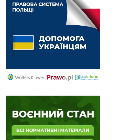
Схожі статті:
Облікову ставку НБУ залишено на рівні 15%
ПОВ'ЯЗАНІ ТЕМИ:
НБУ
НАСТУПНА
Не потрібно гірничого відводу тим, хто має
спеціальний дозвіл на користування
нафтогазоносними надрами
НЕ ПРОПУСТІТЬ
У ВР зареєстрований законопроект проти
рейдерства земель