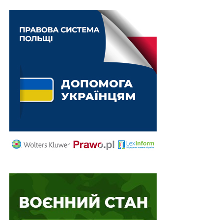
чи собі, перешкоджання працівникам ПТПІ у
виконанні посадових обов’язків, схиляння інших осіб
до порушень правил, тощо, за вмотивованим
рішенням директора ПТПІ розміщуються в
локалізованих кімнатах строком до 15 діб
(доповнення до п. 15 розділу IV).
У п. 29 розділу IV уточнено, що прогулянки на свіжому
повітрі повинні проводитись щодня не менше 2 годин.
Утримуваним особам можуть бути надані безоплатні
правові консультації із залученням фахівців у галузі
права від недержавних організацій, що є
виконавчими партнерами Управління Верховного
комісара ООН у справах біженців та інших
міжнародних правозахисних організацій, взаємодія з
якими передбачена відповідними міжнародними
угодами України (новий п. 61 розділу IV).