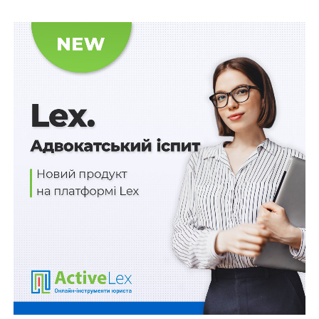
повідомити про це адміністрацію ПТПІ із
надсиланням копії такого рішення суду (п. 12 розділу
ІІ).
Особам без громадянства можуть видаватися їхні
власні мобільні телефони для проведення розмов під
час розміщення та перебування в ПТПІ у відведеній
для цього кімнаті (доповнення до п. 26 розділу ІІ).
У п. 14 розділі III визначено, що територіальний орган
ДМС, до якого було направлено заяву про визнання
особи біженцем або такою, яка потребує додаткового
захисту, має упродовж наступного робочого дня має
проінформувати ПТПІ та заінтересований орган про
прийняте рішення.
Змінено норми розміщення осіб в кімнатах (визначені
у п. 4 розділу IV). Відтепер площа кімнати на одну
особу – 7 кв. м в одномісних кімнатах (замість 7,5), 4