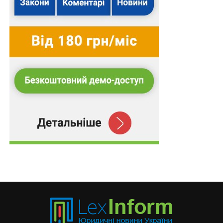
ПОВ'ЯЗАНІ ТЕМИ:
БІЖЕНЦІ
МВС
МИТНИЦЯ
ООН
НАСТУПНА
В гуртожитках профтехосвіти заборонено
тримати тварин
НЕ ПРОПУСТІТЬ
Можна висувати кандидатури видатних
спортсменів на здобуття стипендії Уряду