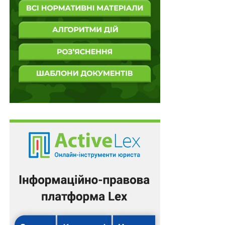
Схожі статті:
План реагування на можливе завершення
тимчасового захисту в ЄС можна обговорити
Об’єкти тимчасового проживання
переселенців проходитимуть попередній
моніторинг
Для тимчасового проживання іноземні
захисники України можуть подавати
прострочені документи
Центри екстреної медичної допомоги можуть
базуватися у тимчасових пунктах
Зменшено нормативну кількість місць в
об’єктах тимчасового розміщення