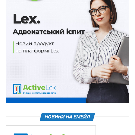
ПОВ'ЯЗАНІ ТЕМИ:
МІНІСТЕРСТВО ЕКОЛОГІЇ ТА ПРИРОДНИХ РЕСУРСІВ УКРАЇНИ
ОХОРОНА ПРИРОДИ
НАСТУПНА
Сільськогосподарські кооперативи поділять за
ознакою прибутковості
НЕ ПРОПУСТІТЬ
Створено національний природний парк
«Королівські Бескиди»
НОВИНИ НА ЕМЕЙЛ