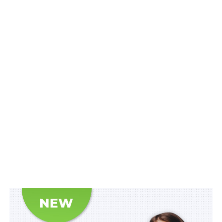
Схожі статті:
Проекти організації території об’єктів
заповідного фонду лишаються чинними на час
війни
Нові умови праці і відпочинку водіїв не
стосуються оборонних перевезень
Об’єкти тимчасового проживання
переселенців проходитимуть попередній
моніторинг
Ветерани сплачуватимуть знижені збори за
охорону прав на об'єкти інтелектуальної
власності
Нові форми звітності по ПДФО та ЄСВ