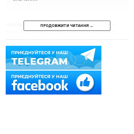
Набрав чинності Указ Президента України «Про
ПРОДОВЖИТИ ЧИТАННЯ →
території та об’єкти природно-заповідного фонду
загальнодержавного значення» від 30 листопада 2020
р. № 525/2020.
Президент оголосив території та об’єкти природно-
заповідного фонду заказниками, парком-пам’яткою
садово-паркового мистецтва загальнодержавного
значення:
ландшафтний заказник «Кручі» (Донецька
область);
ботанічний заказник «Долина ірисів» та парк-
пам’ятку садово-паркового мистецтва
«Адамівка» (Львівська область).