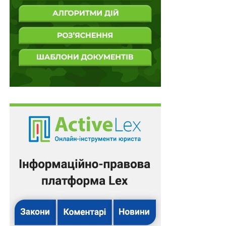
День оператора Сил безпілотних систем
пропонують відзначати 6 лютого
До 12 років позбавлення волі за віддання
наказу, який призвів до тяжких невиправданих
втрат
11 червня – День Сил безпілотних систем
Наглядова рада товариства в будь-який час
може припинити повноваження
одноособового…
ПОВ'ЯЗАНІ ТЕМИ:
FEATURED
LEX
НАСТУПНА
Суб’єкти космічної діяльності звільнено від
земельного податку до 2033 р.
НЕ ПРОПУСТІТЬ
45 тис. грн – одноразова допомога киянам –
захисникам за поранення на територіях бойових