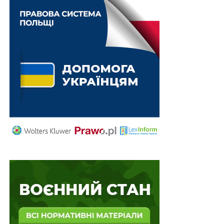
операційного дня. У такій квитанції зазначаються дата
та час її формування, реквізити податкових накладних
та розрахунків коригування, реєстрацію яких
скасовано.
Також зверніть увагу на
Правові позиції
Верховного Суду щодо кримінальних
правопорушень, пов’язаних з війною,
та збірник
Воєнний стан. Всі нормативні матеріали,
алгоритми дій, роз’яснення, корисні ресурси
.
Схожі статті:
Компенсація витрат на організацію
ветеранського підприємництва
надаватиметься після його реєстрації