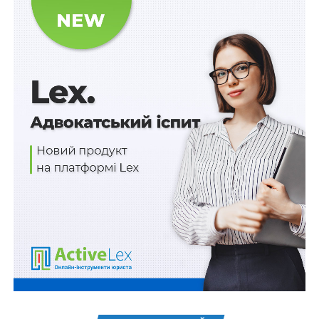
відеоконференції
На період дії режиму експортного забезпечення,
запровадженого Кабінетом Міністрів України
відповідно до
ст. 19-2
Закону України «Про
зовнішньоекономічну діяльність», реєстрація
податкових накладних, у яких відображена операція з
вивезення за межі митної території України товарів,
до яких застосовано режим експортного
забезпечення, та розрахунків коригування до них
здійснюється з урахуванням таких особливостей:
– реєстрація зазначених податкових накладних та/або
розрахунків коригування та надсилання квитанції
здійснюється протягом трьох операційних днів з дня
їх подання для реєстрації;
– реєстрація зазначених податкових накладних та
розрахунків коригування скасовується через 30
календарних днів з дати реєстрації податкової