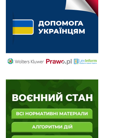
другою зазначеної статті Закону передбачено, що
виконавець зобов’язаний зняти арешт з коштів на
рахунку боржника не пізніше наступного робочого
дня, з дня надходження від банку документів, які
підтверджують, що на кошти, які знаходяться на
рахунку заборонено звертати стягнення згідно із цим
Законом, а також у випадку, передбаченому пунктом
10
,
15 частини першої статті 34
цього Закону.
Крім того,
частиною п’ятою статті 59
Закону
передбачено, що арешт може бути знятий за
рішенням суду. Водночас слід зазначити, що Законом
не передбачено заборони щодо звернення стягнення
на кошти військовослужбовців. Також повідомляємо,
що збільшення кількості звернень з питань
накладення арешту на кошти боржників та зняття
арешту з коштів на рахунках боржників, спричинено
прийняттям 11.04.2023 р. Верховною Радою України
Закону України
№ 3048-ІХ
«Про внесення змін до