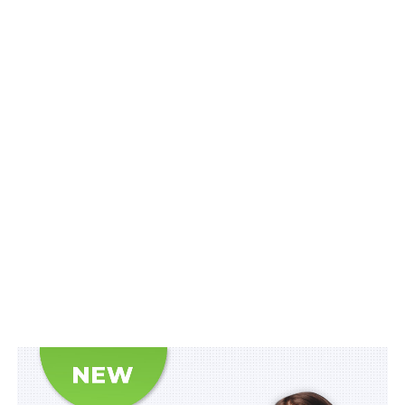
примусового виконання рішень, неупереджено,
ефективно, своєчасно і в повному обсязі вчиняти
виконавчі дії.
Читайте також:
Хто може бути представником
у виконавчому провадженні?
Абзацом першим частини першої статті 48
Закону
визначено, що звернення стягнення на майно
боржника полягає в його арешті, вилученні (списанні
коштів з рахунків) та примусовій реалізації
(пред’явленні електронних грошей до погашення в
обмін на кошти, що перераховуються на відповідний
рахунок органу державної виконавчої служби,
рахунок приватного виконавця). Згідно з
частиною
другою статті 56
Закону, арешт на майно (кошти)
боржника накладається виконавцем шляхом
винесення постанови про арешт майна (коштів)
боржника або про опис та арешт майна (коштів)