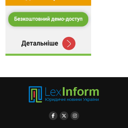
‒ фізичні особи – це боржники, на кошти яких
накладено арешт органами державної виконавчої
служби, приватними виконавцями, які можуть
здійснювати видаткові операції з поточного рахунку
на суму в розмірі, що протягом одного календарного
місяця не перевищує двох розмірів мінімальної
заробітної плати, встановленої законом про
Державний бюджет України на 1 січня поточного
календарного року, а також сплачувати податки,
збори без урахування такого арешту, за умови, що
такий поточний рахунок визначений для здійснення
видаткових операцій у порядку, встановленому цим
підпунктом. Звернення стягнення в межах зазначеної
суми на такому рахунку не здійснюється;
‒ для визначення такого поточного рахунку в банку
фізична особа-боржник звертається до органу
державної виконавчої служби, приватного