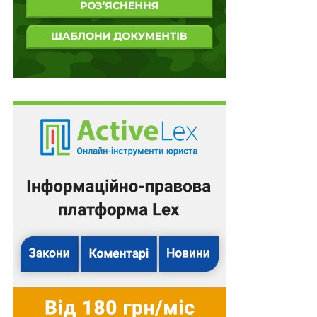
деяких законів України щодо окремих особливостей
організації примусового виконання судових рішень і
рішень інших органів під час дії воєнного стану» (далі
– Закон № 3048-ІХ) (набрав чинності 06.05.2023 р.),
яким внесено зміни до
пункту 10-2 розділу XIII
«Прикінцеві та перехідні положення» Закону.
Читайте також:
Незаконність відсторонення
роботодавцем працівника
Цією редакцією змінено порядок розпорядження
фізичними особами-боржниками коштами, на які
накладено арешт органами державної виконавчої
служби чи приватними виконавцями, у період дії в
Україні воєнного стану, введеного Указом
Президента України від 24.02.2022 р.
№ 64/2022
.
Внесеними змінами передбачено, зокрема, що
тимчасово, на період до припинення або скасування
воєнного стану в Україні: