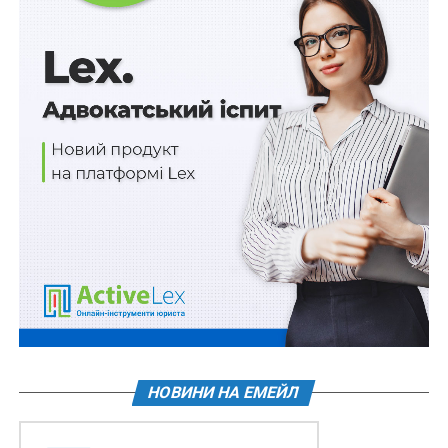
боржника.
Пунктом 7 частини третьої статті 18
Закону визначено,
що виконавець під час здійснення виконавчого
провадження має право накласти арешт на кошти та
інші цінності боржника, зокрема на кошти, які
перебувають у касах, на рахунках у банках, інших
фінансових установах та органах, що здійснюють
казначейське обслуговування бюджетних коштів
(крім коштів на єдиному рахунку, відкритому в
порядку, визначеному
статтею 35-1
Податкового
кодексу України, коштів на рахунках платників
податків у системі електронного адміністрування
податку на додану вартість, коштів на електронних
рахунках платників акцизного податку, коштів на
рахунках зі спеціальним режимом призначення,
НОВИНИ НА ЕМЕЙЛ
спеціальних та інших рахунках, звернення стягнення
на які заборонено законом), на рахунки в цінних