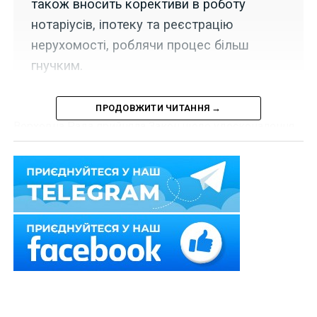
також вносить корективи в роботу
нотаріусів, іпотеку та реєстрацію
нерухомості, роблячи процес більш
гнучким.
ПРОДОВЖИТИ ЧИТАННЯ →
Верховна Рада прийняла Закон щодо удосконалення
правового регулювання питань, пов’язаних із
забороною відчуження об’єктів нерухомого майна,
придбаних (у тому числі проінвестованих/
профінансованих) з використанням житлового
сертифіката на придбання об’єкта житлової
нерухомості (законопроект
№ 10208
).
«Тепер власники зруйнованого житла мають більше
можливостей для придбання нової оселі. Якщо
вартість обраної ними нової домівки вища, ніж сума,
передбачена житловим сертифікатом єВідновлення,