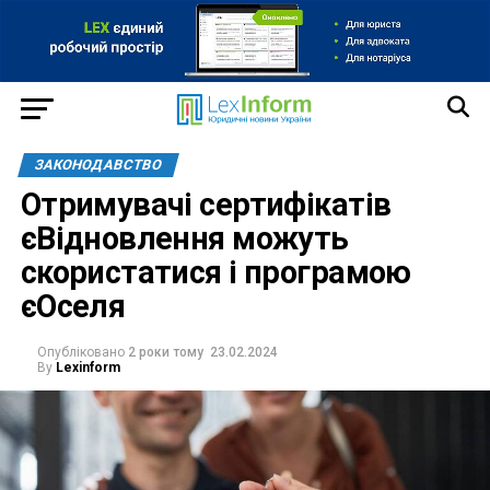
ЗАКОНОДАВСТВО
Отримувачі сертифікатів
єВідновлення можуть
скористатися і програмою
єОселя
Опубліковано
2 роки тому
23.02.2024
By
Lexinform