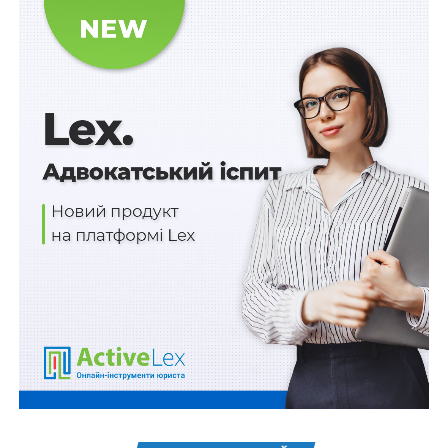
Федерації проти України, та Державний реєстр майна,
пошкодженого та знищеного внаслідок бойових дій,
терористичних актів, диверсій, спричинених збройною
агресією Російської Федерації проти України»
,
«Про нотаріат»
,
«Про іпотеку»
,
«Про державну реєстрацію речових прав на
нерухоме майно та їх обтяжень»
,
«Про Вищу раду правосуддя»
.
Схожі статті:
Аптеки можуть продавати вироблені