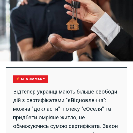
AI SUMMARY
Відтепер українці мають більше свободи
дій з сертифікатами "єВідновлення":
можна "докласти" іпотеку "єОселя" та
придбати омріяне житло, не
обмежуючись сумою сертифіката. Закон