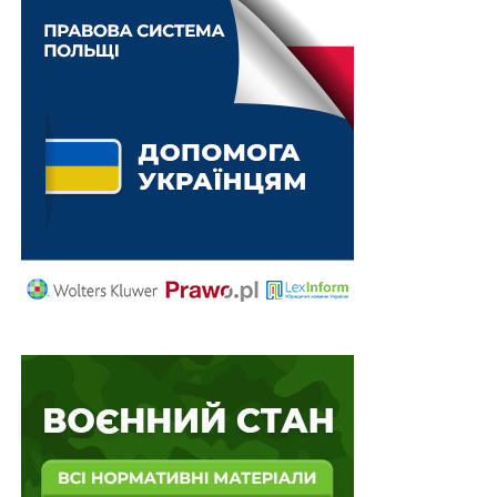
Відеозапис засідань місцевих рад зберігатимуть
не менше 5 років