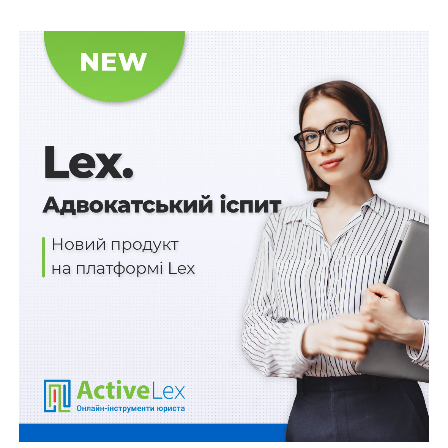
Затверджено оклади працівників Центру
підготовки учасників виборчих процесів
Відстрочки для працівників системи
Пенсійного фонду: визначено критерії
Лабораторні дослідження як підстава
консервації земель сільського господарства
ПОВ'ЯЗАНІ ТЕМИ:
СІЛЬСЬКЕ ГОСПОДАРСТВО
НАСТУПНА
Дітей-сиріт забезпечать житлом за умови їх
реєстрації як переміщених осіб
НЕ ПРОПУСТІТЬ
Не всі об’єкти відновлювальної енергетики є
будинками чи спорудами