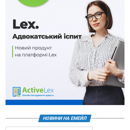
Подання фінансової звітності до Мінекономіки
- через автоматизовану систему
ПОВ'ЯЗАНІ ТЕМИ:
FEATURED
LEX
НАСТУПНА
Укрзалізниця може відчужувати своє майно без
погодження, але з умовою
НЕ ПРОПУСТІТЬ
Україну в Агентстві ЄС із кібербезпеки
представлятиме РНБО
НОВИНИ НА ЕМЕЙЛ