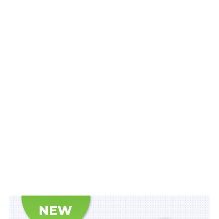
Воєнний стан. Всі нормативні матеріали,
алгоритми дій, роз’яснення, корисні ресурси
.
Схожі статті:
Для підтвердження походження
сільгосппродукції впровадять геоінформаційну
систему
Уведено європейську систему безпеки руху на
залізниці
Набрали чинності закони про європейську
систему безпеки залізниці та допомогу від
Франції на…
Е-систему управління відбудовою нерухомості
передають ДП «Реінтеграція та відновлення»