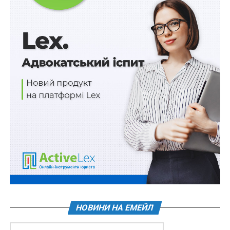
Схожі статті:
НМТ з математики пропонують віднести до
необов’язкових
До 170 000 грн штрафу за пісні мовою
агресора під час обслуговування споживачів
Неотриману загиблим військовослужбовцем
матеріальну допомогу для вирішення…
День старости пропонують відзначати 7 червня
Військовослужбовців після закінчення
контракту пропонують не мобілізувати
ПОВ'ЯЗАНІ ТЕМИ:
ВРУ
ГАЗ
ГАЗОТРАНСПОРТНА СИСТЕМА
НОВИНИ НА ЕМЕЙЛ
НАСТУПНА
Вартість однієї експертогодини у 2021 р.