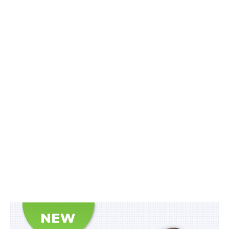
Також Кабінету Міністрів доручається визначити
перелік газотранспортних систем, які:
– мають національне стратегічне значення та не
підлягають передачі у власність територіальних
громад;
– підлягають передачі у власність територіальним
громадам.
Окрім цього, КМУ як суб’єкт законодавчої ініціативи
протягом 1 місяця має підготувати законопроекти з
внесення законодавчих змін для забезпечення
виконання цієї постанови та внести їх до Верховної
Ради України.