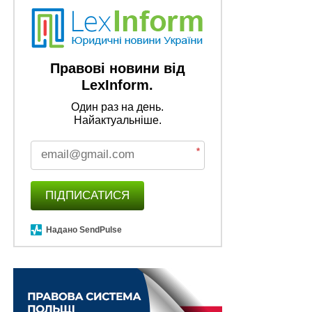
складатиме 171,61 грн
НЕ ПРОПУСТІТЬ
Колекторам заборонять погрожувати
боржникам
Правові новини від
LexInform.
Один раз на день.
Найактуальніше.
*
ПІДПИСАТИСЯ
Надано SendPulse