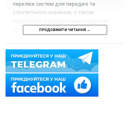
переліки систем для передачі та
стратегічного значення, а також
підготувати відповідні законопроекти
протягом місяця.
ПРОДОВЖИТИ ЧИТАННЯ →
У Верховній Раді України зареєстровано проект
Постанови «Про скасування плати за транспортування
газу та передачі газотранспортних систем у власність
територіальних громад»
№ 5018
.
Нею передбачається скасувати плату за
транспортування газу для побутових споживачів та
передати газотранспортні системи у власність
територіальних громад,
окрім систем, які побудовані
за кошти приватних осіб та знаходяться у приватній
власності, а також крім газотранспортних систем, які
мають національне стратегічне значення
.